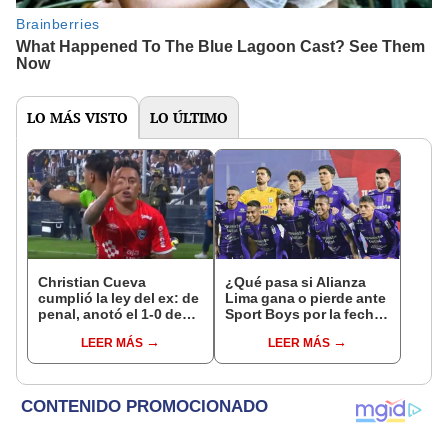
LO MÁS VISTO
LO ÚLTIMO
Christian Cueva
¿Qué pasa si Alianza
cumplió la ley del ex: de
Lima gana o pierde ante
penal, anotó el 1-0 de
Sport Boys por la fecha
Cienciano ante Alianza
14 del Torneo Clausura
LEER MÁS
LEER MÁS
Lima
2025?