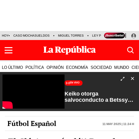
HOY
CASO MOCHASUELDOS
MIGUEL TORRES
LEY PULPÍN
PRECIO DEL
LO ÚLTIMO
POLÍTICA
OPINIÓN
ECONOMÍA
SOCIEDAD
MUNDO
CIE
EN VIVO
Keiko otorga
salvoconducto a Betssy
Chávez y renuevan
Petroperú | Sin Guion con
Rosa María Palacios
Fútbol Español
11 May 2025 | 11:24 h