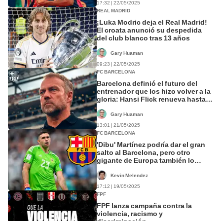
17:32 | 22/05/2025
REAL MADRID
¡Luka Modric deja el Real Madrid!
El croata anunció su despedida
del club blanco tras 13 años
Gary Huaman
09:23 | 22/05/2025
FC BARCELONA
Barcelona definió el futuro del
entrenador que los hizo volver a la
gloria: Hansi Flick renueva hasta
2027
Gary Huaman
13:01 | 21/05/2025
FC BARCELONA
'Dibu' Martínez podría dar el gran
salto al Barcelona, pero otro
gigante de Europa también lo
pretendería
Kevin Melendez
17:12 | 19/05/2025
FPF
FPF lanza campaña contra la
violencia, racismo y