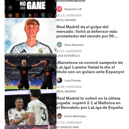
discriminación
Deportes LR
18:13 | 16/05/2025
REAL MADRID
Real Madrid da el golpe del
mercado: fichó al defensor más
prometedor del mundo por 50
millones de euros
Gary Huaman
10:57 | 16/05/2025
LIGA ESPAÑOLA
¡Barcelona se coronó campeón de
LaLiga! Lamine Yamal le dio el
título con un golazo ante Espanyol
Luis Pineda
16:29 | 15/05/2025
REAL MADRID
Real Madrid lo volteó en la última
jugada: superó 2-1 al Mallorca en
el Bernabéu por LaLiga de España
Kevin Melendez
17:03 | 14/05/2025
FC BARCELONA