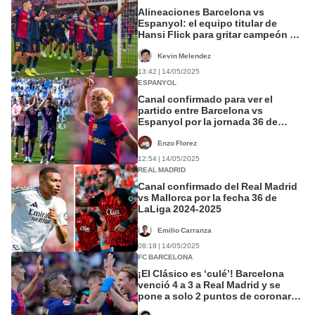
Alineaciones Barcelona vs
Espanyol: el equipo titular de
Hansi Flick para gritar campeón en
LaLiga
Kevin Melendez
13:42 | 14/05/2025
ESPANYOL
Canal confirmado para ver el
partido entre Barcelona vs
Espanyol por la jornada 36 de
LaLiga
Enzo Florez
12:54 | 14/05/2025
REAL MADRID
Canal confirmado del Real Madrid
vs Mallorca por la fecha 36 de
LaLiga 2024-2025
Emilio Carranza
08:18 | 14/05/2025
FC BARCELONA
¡El Clásico es ‘culé’! Barcelona
venció 4 a 3 a Real Madrid y se
pone a solo 2 puntos de coronarse
campeón de LaLiga