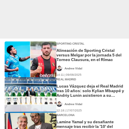
SPORTING CRISTAL
Alineación de Sporting Cristal
versus Melgar por la jornada 5 del
Torneo Clausura, en el Rímac
Andree Vidal
14:11 | 09/08/2025
REAL MADRID
Lucas Vázquez deja el Real Madrid
tras 10 años: solo Kylian Mbappé y
Andriy Lunin asistieron a su
despedida
Andree Vidal
12:18 | 17/07/2025
BARCELONA
Lamine Yamal y su desafiante
mensaje tras recibir la '10' del