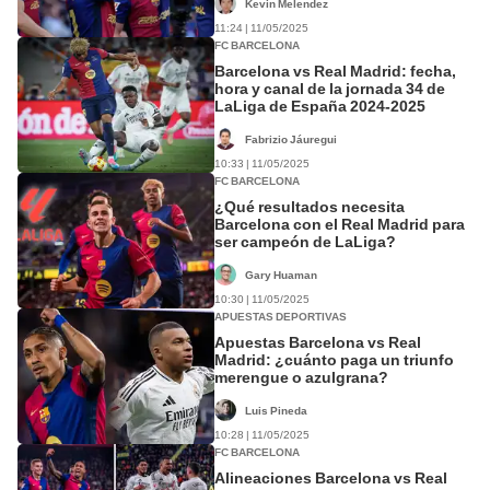
Kevin Melendez
11:24 | 11/05/2025
FC BARCELONA
Barcelona vs Real Madrid: fecha,
hora y canal de la jornada 34 de
LaLiga de España 2024-2025
Fabrizio Jáuregui
10:33 | 11/05/2025
FC BARCELONA
¿Qué resultados necesita
Barcelona con el Real Madrid para
ser campeón de LaLiga?
Gary Huaman
10:30 | 11/05/2025
APUESTAS DEPORTIVAS
Apuestas Barcelona vs Real
Madrid: ¿cuánto paga un triunfo
merengue o azulgrana?
Luis Pineda
10:28 | 11/05/2025
FC BARCELONA
Alineaciones Barcelona vs Real