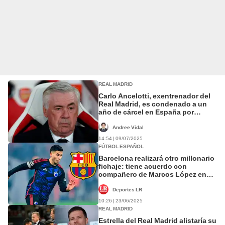
REAL MADRID
Carlo Ancelotti, exentrenador del
Real Madrid, es condenado a un
año de cárcel en España por
fraude fiscal
Andree Vidal
14:54 | 09/07/2025
FÚTBOL ESPAÑOL
Barcelona realizará otro millonario
fichaje: tiene acuerdo con
compañero de Marcos López en
Dinamarca
Deportes LR
10:26 | 23/06/2025
REAL MADRID
Estrella del Real Madrid alistaría su