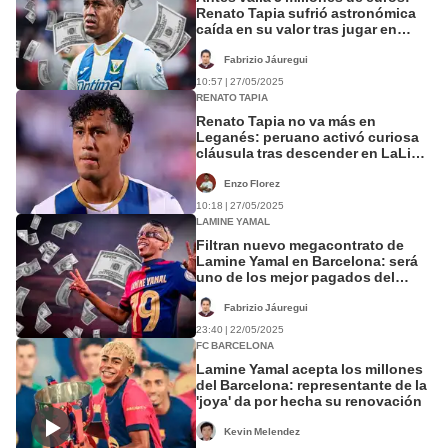
Renato Tapia sufrió astronómica
caída en su valor tras jugar en
Leganés
Fabrizio Jáuregui
10:57 | 27/05/2025
RENATO TAPIA
Renato Tapia no va más en
Leganés: peruano activó curiosa
cláusula tras descender en LaLiga
de España
Enzo Florez
10:18 | 27/05/2025
LAMINE YAMAL
Filtran nuevo megacontrato de
Lamine Yamal en Barcelona: será
uno de los mejor pagados del
mundo con solo 17 años
Fabrizio Jáuregui
23:40 | 22/05/2025
FC BARCELONA
Lamine Yamal acepta los millones
del Barcelona: representante de la
'joya' da por hecha su renovación
Kevin Melendez