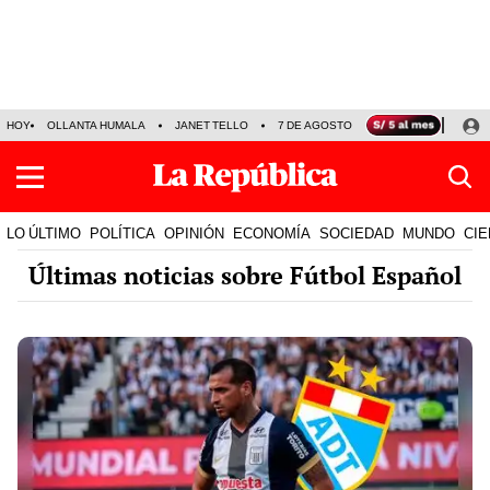
HOY
OLLANTA HUMALA
JANET TELLO
7 DE AGOSTO
TINKA RESULTADOS
LO ÚLTIMO
POLÍTICA
OPINIÓN
ECONOMÍA
SOCIEDAD
MUNDO
CIE
Últimas noticias sobre Fútbol Español