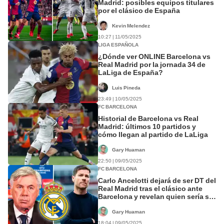
Madrid: posibles equipos titulares
por el clásico de España
Kevin Melendez
10:27 | 11/05/2025
LIGA ESPAÑOLA
¿Dónde ver ONLINE Barcelona vs
Real Madrid por la jornada 34 de
LaLiga de España?
Luis Pineda
23:49 | 10/05/2025
FC BARCELONA
Historial de Barcelona vs Real
Madrid: últimos 10 partidos y
cómo llegan al partido de LaLiga
Gary Huaman
22:50 | 09/05/2025
FC BARCELONA
Carlo Ancelotti dejará de ser DT del
Real Madrid tras el clásico ante
Barcelona y revelan quien sería su
seguidor
Gary Huaman
18:04 | 09/05/2025