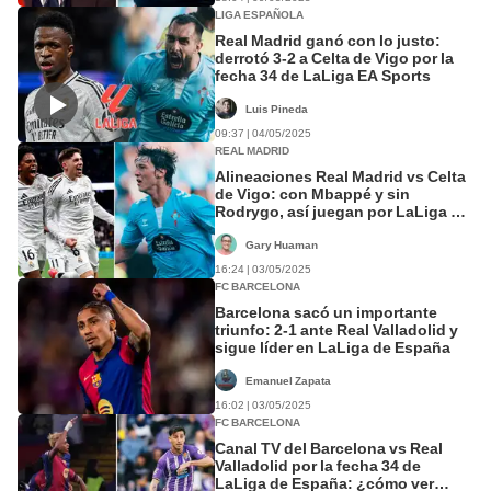
LIGA ESPAÑOLA
Real Madrid ganó con lo justo:
derrotó 3-2 a Celta de Vigo por la
fecha 34 de LaLiga EA Sports
Luis Pineda
09:37 | 04/05/2025
REAL MADRID
Alineaciones Real Madrid vs Celta
de Vigo: con Mbappé y sin
Rodrygo, así juegan por LaLiga de
España
Gary Huaman
16:24 | 03/05/2025
FC BARCELONA
Barcelona sacó un importante
triunfo: 2-1 ante Real Valladolid y
sigue líder en LaLiga de España
Emanuel Zapata
16:02 | 03/05/2025
FC BARCELONA
Canal TV del Barcelona vs Real
Valladolid por la fecha 34 de
LaLiga de España: ¿cómo ver