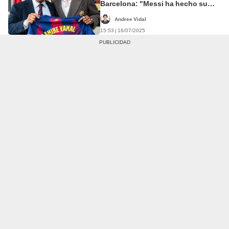
Barcelona: "Messi ha hecho su
camino, yo haré el mío"
Andree Vidal
15:53 | 16/07/2025