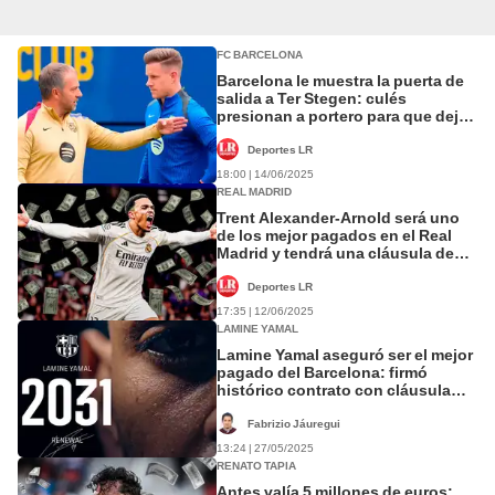
FC BARCELONA
Barcelona le muestra la puerta de
salida a Ter Stegen: culés
presionan a portero para que deje
el club después de 11 años
Deportes LR
18:00 | 14/06/2025
REAL MADRID
Trent Alexander-Arnold será uno
de los mejor pagados en el Real
Madrid y tendrá una cláusula de
1.000 millones de euros
Deportes LR
17:35 | 12/06/2025
LAMINE YAMAL
Lamine Yamal aseguró ser el mejor
pagado del Barcelona: firmó
histórico contrato con cláusula
por Balón de Oro
Fabrizio Jáuregui
13:24 | 27/05/2025
RENATO TAPIA
Antes valía 5 millones de euros: