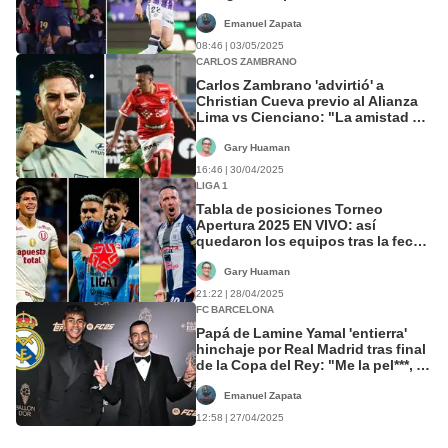
desde Perú?
Emanuel Zapata
08:46 | 03/05/2025
CARLOS ZAMBRANO
Carlos Zambrano 'advirtió' a
Christian Cueva previo al Alianza
Lima vs Cienciano: "La amistad va
a quedar de lado"
Gary Huaman
16:46 | 30/04/2025
LIGA 1
Tabla de posiciones Torneo
Apertura 2025 EN VIVO: así
quedaron los equipos tras la fecha
10
Gary Huaman
21:22 | 28/04/2025
FC BARCELONA
Papá de Lamine Yamal 'entierra'
hinchaje por Real Madrid tras final
de la Copa del Rey: "Me la pel***, el
que me da de comer es Barcelona"
Emanuel Zapata
12:58 | 27/04/2025