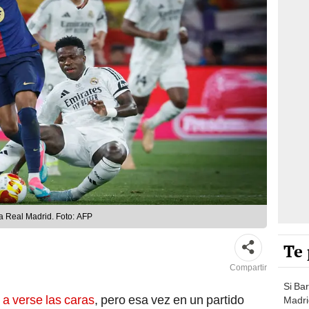
ra Real Madrid. Foto: AFP
Te 
Compartir
Si Ba
a verse las caras
, pero esa vez en un partido
Madrid