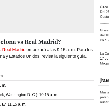
Circo
Del 2
Costa
Gran 
del 10
celona vs Real Madrid?
en el
s Real Madrid
empezará a las 9.15 a. m. Para los
La Ca
na y Estados Unidos, revisa la siguiente guía.
17 de 
Mega 
 m.
Ju
. m.
Maste
k, Washington D. C.): 10.15 a. m.
palab
nuest
uay: 11.15 a. m.