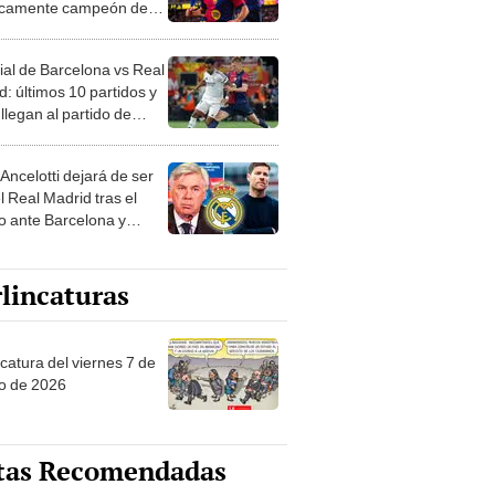
icamente campeón de
 o que le faltaría para
?
rial de Barcelona vs Real
d: últimos 10 partidos y
llegan al partido de
a
Ancelotti dejará de ser
l Real Madrid tras el
co ante Barcelona y
an quien sería su
dor
lincaturas
catura del viernes 7 de
o de 2026
tas Recomendadas