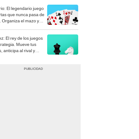
rio: El legendario juego
rtas que nunca pasa de
 Organiza el mazo y
stra tu habilidad.
z: El rey de los juegos
trategia. Mueve tus
, anticipa al rival y
gue el jaque mate.