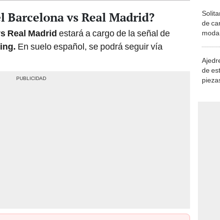
l Barcelona vs Real Madrid?
Solita
de ca
vs Real Madrid
estará a cargo de la señal de
moda.
demue
ing.
En suelo español, se podrá seguir vía
Ajedre
de es
piezas
consi