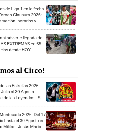
os de Liga 1 en la fecha
 Torneo Clausura 2026:
amación, horarios y
 ver
hi advierte llegada de
IAS EXTREMAS en 65
ncias desde HOY
mos al Circo!
de las Estrellas 2026:
 Julio al 30 Agosto.
e de las Leyendas - San
l
 Montecarlo 2026: Del 17
io hasta el 30 Agosto en
o Militar - Jesús María