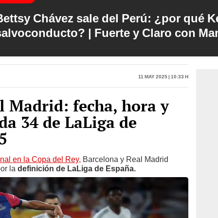
Bettsy Chávez sale del Perú: ¿por qué Ke
salvoconducto? | Fuerte y Claro con M
11 May 2025 | 10:33 h
l Madrid: fecha, hora y
ada 34 de LaLiga de
5
final en la Copa del Rey,
Barcelona y Real Madrid
por la
definición de LaLiga de España.