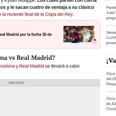
a y Kylian Mbappé.
Los culés parten con cierta
os y le sacan cuatro de ventaja a su clásico
Partid
4 del
 la reciente final de la Copa del Rey.
progr
dónde
Senam
al Madrid por la fecha 35 de
LLUV
provi
na vs Real Madrid?
¡Va
rcelona y Real Madrid
se llevará a cabo
Circo 
del 15
Parqu
Migue
Circo
de Jul
Círcul