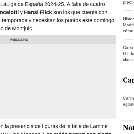
práct
e LaLiga de España 2024-25. A falta de cuatro
LaLiga
ncelotti
y
Hansi Flick
son los que cuenta con
serlo
Histo
 la temporada y necesitan los puntos este domingo
Madri
o de Montjuic.
cómo 
LaLig
Carlo 
DT de
clási
revel
segui
Car
Carlin
agost
No
 la presencia de figuras de la talla de Lamine