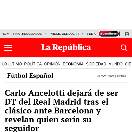
HOY
TINKA RESULTADOS
PRECIO DEL DÓLAR
7 DE AGOSTO
OLLANTA H
LO ÚLTIMO
POLÍTICA
OPINIÓN
ECONOMÍA
SOCIEDAD
MUNDO
CIE
Fútbol Español
09 May 2025 | 18:04 h
Carlo Ancelotti dejará de ser
DT del Real Madrid tras el
clásico ante Barcelona y
revelan quien sería su
seguidor