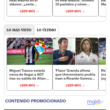
Real Madrid en el
vs Real Madrid: últimos
Barce
clásico: ¿sería
10 partidos y cómo
Madri
prácticamente campeón
llegan al partido de
de L
LEER MÁS
LEER MÁS
de LaLiga o que le
LaLiga
faltaría para serlo?
LO MÁS VISTO
LO ÚLTIMO
Miguel Trauco estaría
'Flaco' Granda afirma
Real 
cerca de llegar a ADT
que Universitario podría
invic
tras su salida de Alianza
traer a Ricardo Gareca,
jugad
Lima: “Solo falta cerrar
pero no como DT: “Me
Real 
LEER MÁS
LEER MÁS
el número”
dijeron que vuelve a
por L
Perú”