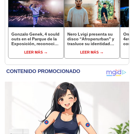
Gonzalo Genek, 4 sould
Nero Lvigi presenta su
Once 
outs en el Parque de la
disco “Afroperurban" y
4eva"
Exposición, reconocido
trasluce su identidad
con 
y siempre en tendencia
cultural a través de la
inter
LEER MÁS
LEER MÁS
música