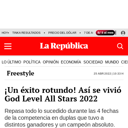
HOY
TINKA RESULTADOS
PRECIO DEL DÓLAR
7 DE AGOSTO
OLLANTA H
LO ÚLTIMO
POLÍTICA
OPINIÓN
ECONOMÍA
SOCIEDAD
MUNDO
CIE
Freestyle
25 Abr 2022 | 10:33 h
¡Un éxito rotundo! Así se vivió
God Level All Stars 2022
Repasa todo lo sucedido durante las 4 fechas
de la competencia en duplas que tuvo a
distintos ganadores y un campeón absoluto.