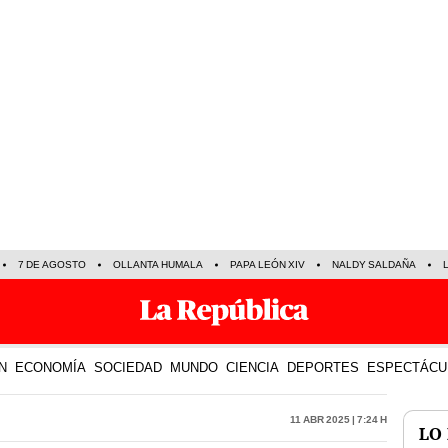
7 DE AGOSTO
OLLANTA HUMALA
PAPA LEÓN XIV
NALDY SALDAÑA
N
ECONOMÍA
SOCIEDAD
MUNDO
CIENCIA
DEPORTES
ESPECTÁCU
11 Abr 2025 | 7:24 h
LO