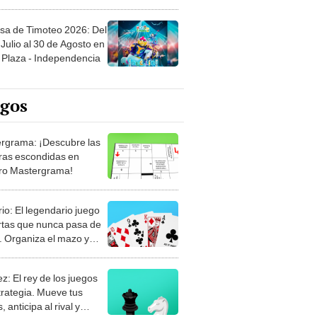
sa de Timoteo 2026: Del
Julio al 30 de Agosto en
Plaza - Independencia
egos
rgrama: ¡Descubre las
ras escondidas en
ro Mastergrama!
rio: El legendario juego
rtas que nunca pasa de
 Organiza el mazo y
stra tu habilidad.
z: El rey de los juegos
trategia. Mueve tus
, anticipa al rival y