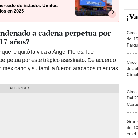
mercado de Estados Unidos
dos en 2025
¡Va
condenado a cadena perpetua por
Circo 
del 15
 17 años?
Parqu
 que le quitó la vida a Ángel Flores, fue
Migue
erpetua por este trágico asesinato. De acuerdo
Circo
ven mexicano y su familia fueron atacados mientras
de Jul
Círcul
Circo
Del 2
Costa
Gran 
del 10
en el