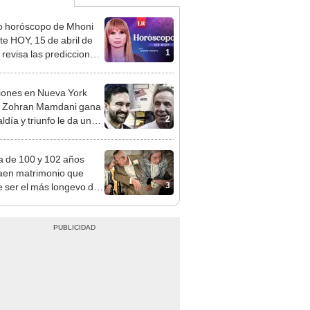
o horóscopo de Mhoni
te HOY, 15 de abril de
1
 revisa las predicciones
signo y entérate si te
a un día afortunado
iones en Nueva York
: Zohran Mamdani gana
2
aldía y triunfo le da un
e golpe a la era Trump
a de 100 y 102 años
aen matrimonio que
3
 ser el más longevo del
: pidieron el récord
ness