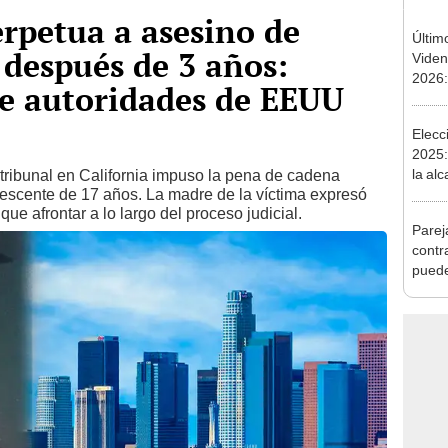
rpetua a asesino de
Últim
 después de 3 años:
Viden
2026:
e autoridades de EEUU
de tu 
esper
Elecc
2025
la alc
tribunal en California impuso la pena de cadena
lescente de 17 años. La madre de la víctima expresó
fuert
ue afrontar a lo largo del proceso judicial.
Parej
contr
puede
mundo
Guin