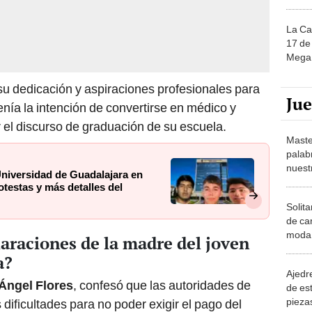
La Ca
17 de 
Mega 
su dedicación y aspiraciones profesionales para
Ju
enía la intención de convertirse en médico y
 el discurso de graduación de su escuela.
Maste
palab
nuest
Universidad de Guadalajara en
testas y más detalles del
Solita
de ca
moda.
laraciones de la madre del joven
demue
a?
Ajedre
Ángel Flores
, confesó que las autoridades de
de es
piezas
ificultades para no poder exigir el pago del