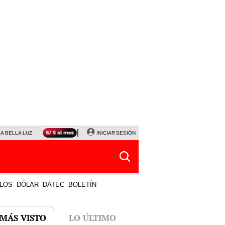
LA BELLA LUZ
MAGALY MEDINA
INICIAR SESIÓN
SINUANO RESULTADOS HOY
JANET TELLO
LOS
DÓLAR
DATEC
BOLETÍN
 MÁS VISTO
LO ÚLTIMO