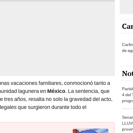
Car
Carli
de ag
No
unas vacaciones familiares, conmocionó tanto a
Partid
omunidad lagunera en
México
. La sentencia, que
4 del
de tres años, resalta no solo la gravedad del acto,
progr
legales que surgieron durante todo el
dónde
Senam
LLUV
provi