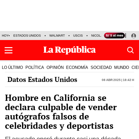
HOY
ESTADOS UNIDOS
WALMART
USCIS
NICOLÁS MADURO
P-8 PO
LO ÚLTIMO
POLÍTICA
OPINIÓN
ECONOMÍA
SOCIEDAD
MUNDO
CIE
Datos Estados Unidos
08 Abr 2025 | 18:42 h
Hombre en California se
declara culpable de vender
autógrafos falsos de
celebridades y deportistas