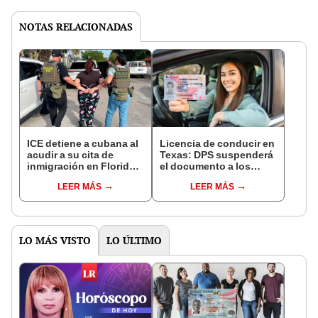
NOTAS RELACIONADAS
ICE detiene a cubana al
Licencia de conducir en
acudir a su cita de
Texas: DPS suspenderá
inmigración en Florida:
el documento a los
caso generó alarma y
conductores que no
LEER MÁS
LEER MÁS
temor en quienes
cumplan con este
esperan su turno
requisito clave en 2025
LO MÁS VISTO
LO ÚLTIMO