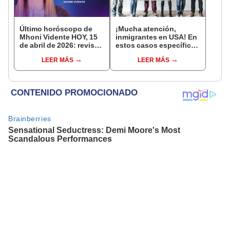
Último horóscopo de
¡Mucha atención,
Mhoni Vidente HOY, 15
inmigrantes en USA! En
de abril de 2026: revisa
estos casos específicos
las predicciones de tu
tu Green Card puede ser
LEER MÁS
LEER MÁS
signo y entérate si te
revocada
espera un día
afortunado