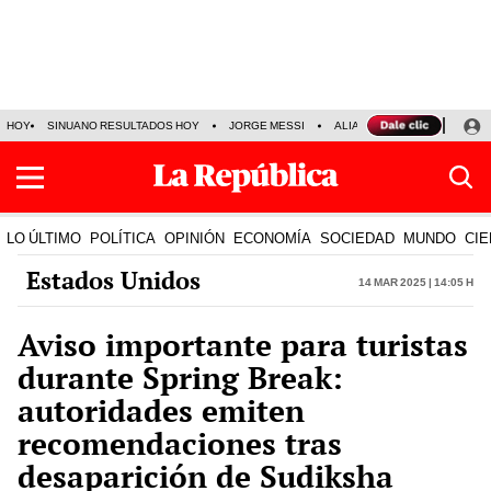
HOY
SINUANO RESULTADOS HOY
JORGE MESSI
ALIANZA LIMA VS SPORT BO
LO ÚLTIMO
POLÍTICA
OPINIÓN
ECONOMÍA
SOCIEDAD
MUNDO
CIE
Estados Unidos
14 Mar 2025 | 14:05 h
Aviso importante para turistas
durante Spring Break:
autoridades emiten
recomendaciones tras
desaparición de Sudiksha