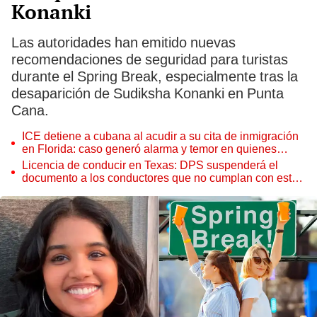
Konanki
Las autoridades han emitido nuevas
recomendaciones de seguridad para turistas
durante el Spring Break, especialmente tras la
desaparición de Sudiksha Konanki en Punta
Cana.
ICE detiene a cubana al acudir a su cita de inmigración
en Florida: caso generó alarma y temor en quienes
esperan su turno
Licencia de conducir en Texas: DPS suspenderá el
documento a los conductores que no cumplan con este
requisito clave en 2025