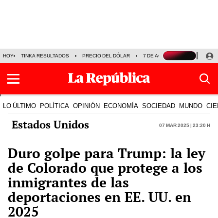
HOY
TINKA RESULTADOS
PRECIO DEL DÓLAR
7 DE AGOSTO
OLLANTA H
LO ÚLTIMO
POLÍTICA
OPINIÓN
ECONOMÍA
SOCIEDAD
MUNDO
CIE
Estados Unidos
07 Mar 2025 | 23:20 h
Duro golpe para Trump: la ley
de Colorado que protege a los
inmigrantes de las
deportaciones en EE. UU. en
2025