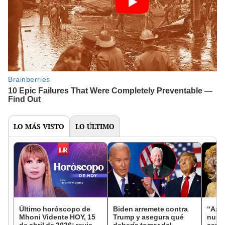
LO MÁS VISTO
LO ÚLTIMO
Último horóscopo de
Biden arremete contra
“Azúc
Mhoni Vidente HOY, 15
Trump y asegura qué
nuev