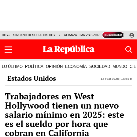
HOY
SINUANO RESULTADOS HOY
ALIANZA LIMA VS SPORT BOYS
JORGE MES
LO ÚLTIMO
POLÍTICA
OPINIÓN
ECONOMÍA
SOCIEDAD
MUNDO
CIE
Estados Unidos
12 Feb 2025 | 14:49 h
Trabajadores en West
Hollywood tienen un nuevo
salario mínimo en 2025: este
es el sueldo por hora que
cobran en California