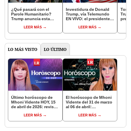
¿Qué pasará con el
Investidura de Donald
Toma
Parole Humanitario?
Trump, vía Telemundo
Trump
Trump anuncia esta
EN VIVO: el presidente
presi
medida para deportar
electo está listo para
listo
LEER MÁS
LEER MÁS
inmigrantes en Estados
jurar como presidente
presi
Unidos
de EE. UU.
LO MÁS VISTO
LO ÚLTIMO
Último horóscopo de
El horóscopo de Mhoni
Mhoni Vidente HOY, 15
Vidente del 31 de marzo
de abril de 2026: revisa
al 06 de abril:
las predicciones de tu
predicciones y buenos
LEER MÁS
LEER MÁS
signo y entérate si te
augurios para esta
espera un día
semana
afortunado