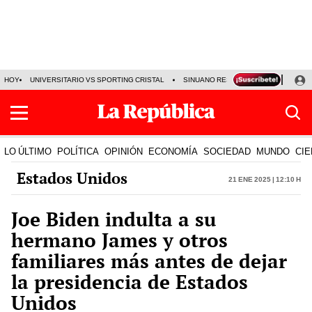
HOY
UNIVERSITARIO VS SPORTING CRISTAL
SINUANO RESULTADOS HOY
CA
LO ÚLTIMO
POLÍTICA
OPINIÓN
ECONOMÍA
SOCIEDAD
MUNDO
CIE
Estados Unidos
21 Ene 2025 | 12:10 h
Joe Biden indulta a su
hermano James y otros
familiares más antes de dejar
la presidencia de Estados
Unidos