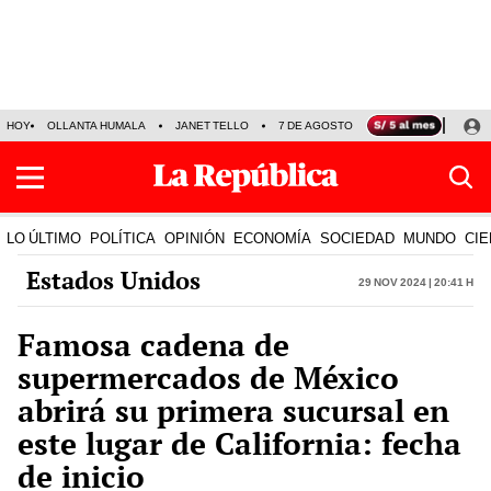
HOY
OLLANTA HUMALA
JANET TELLO
7 DE AGOSTO
TINKA RESULTADOS
LO ÚLTIMO
POLÍTICA
OPINIÓN
ECONOMÍA
SOCIEDAD
MUNDO
CIE
Estados Unidos
29 Nov 2024 | 20:41 h
Famosa cadena de
supermercados de México
abrirá su primera sucursal en
este lugar de California: fecha
de inicio