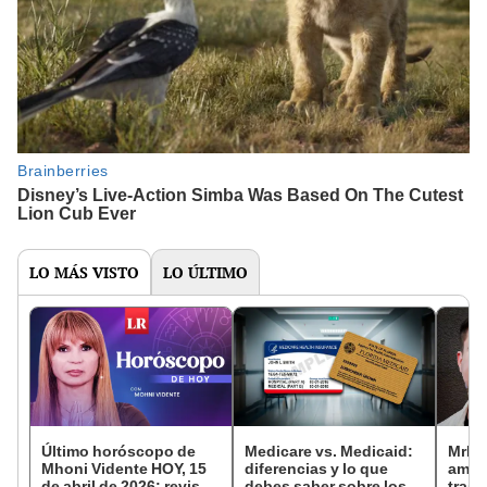
LO MÁS VISTO
LO ÚLTIMO
Último horóscopo de
Medicare vs. Medicaid:
MrBe
Mhoni Vidente HOY, 15
diferencias y lo que
amiga
de abril de 2026: revisa
debes saber sobre los
tras 