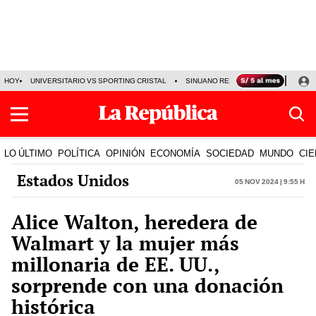
HOY
UNIVERSITARIO VS SPORTING CRISTAL
SINUANO RESULTADOS HOY
CA
LO ÚLTIMO
POLÍTICA
OPINIÓN
ECONOMÍA
SOCIEDAD
MUNDO
CIE
Estados Unidos
05 Nov 2024 | 9:55 h
Alice Walton, heredera de
Walmart y la mujer más
millonaria de EE. UU.,
sorprende con una donación
histórica