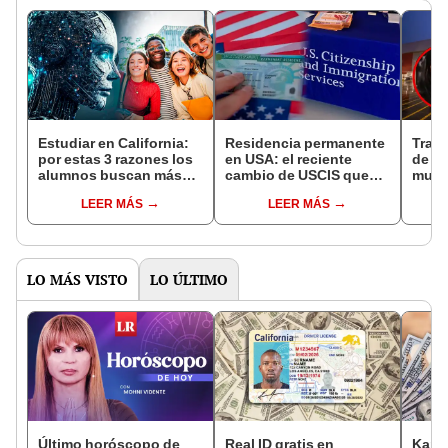
Estudiar en California:
Residencia permanente
Traba
por estas 3 razones los
en USA: el reciente
de 19
alumnos buscan más
cambio de USCIS que
muert
carreras relacionadas
beneficiará a los
panad
LEER MÁS
LEER MÁS
con la IA en EE. UU.
INMIGRANTES en
habrí
Estados Unidos
técni
LO MÁS VISTO
LO ÚLTIMO
Último horóscopo de
Real ID gratis en
Kare