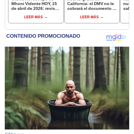
Mhoni Vidente HOY, 15
California: el DMV no le
nuev
de abril de 2026: revisa
cobrará el documento a
salar
las predicciones de tu
estos conductores en
estos
LEER MÁS
LEER MÁS
signo y entérate si te
EE. UU.
serán
espera un día
2025
afortunado