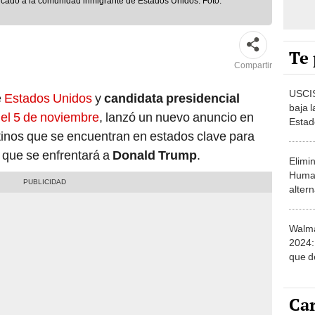
icado a la comunidad inmigrante de Estados Unidos. Foto:
Te 
Compartir
USCIS
e
Estados Unidos
y
candidata presidencial
baja l
del 5 de noviembre
, lanzó un nuevo anuncio en
Estad
atinos que se encuentran en estados clave para
REQUI
benefi
 que se enfrentará a
Donald Trump
.
Elimi
Human
altern
ciuda
Cuba,
Walma
2024: 
que d
desde
Car