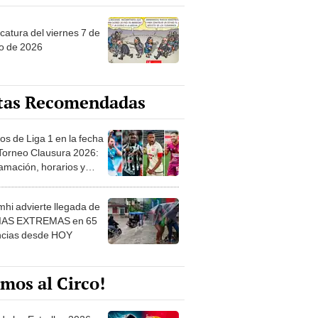
catura del viernes 7 de
o de 2026
tas Recomendadas
os de Liga 1 en la fecha
 Torneo Clausura 2026:
amación, horarios y
 ver
hi advierte llegada de
IAS EXTREMAS en 65
ncias desde HOY
mos al Circo!