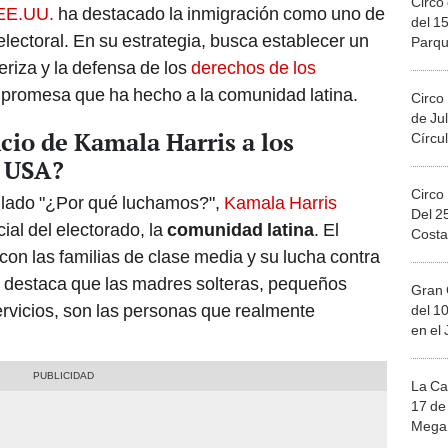
Circo 
EE.UU.
ha destacado la inmigración como uno de
del 15
lectoral. En su estrategia, busca establecer un
Parqu
Migue
teriza y la defensa de los
derechos de los
a promesa que ha hecho a la comunidad latina.
Circo
de Jul
cio de Kamala Harris a los
Círcul
n USA?
Circo
itulado "¿Por qué luchamos?",
Kamala Harris
Del 2
ial del electorado, la
comunidad latina
. El
Costa
n las familias de clase media y su lucha contra
que destaca que las madres solteras, pequeños
Gran 
rvicios, son las personas que realmente
del 10
en el
La Ca
17 de 
Mega 