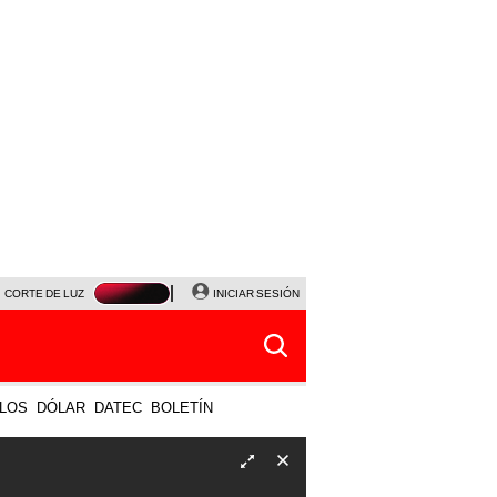
CORTE DE LUZ
VIERNES 7 DE AGOSTO
INICIAR SESIÓN
ALBERTO BENAVIDES
NALDY SALD
LOS
DÓLAR
DATEC
BOLETÍN