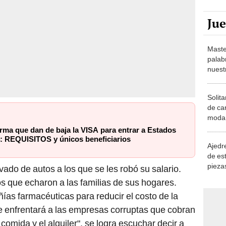
Ju
Maste
palab
nuest
Solita
de ca
moda.
demue
rma que dan de baja la VISA para entrar a Estados
: REQUISITOS y únicos beneficiarios
Ajedre
de es
piezas
vado de autos a los que se les robó su salario.
consi
s que echaron a las familias de sus hogares.
as farmacéuticas para reducir el costo de la
e enfrentará a las empresas corruptas que cobran
comida y el alquiler", se logra escuchar decir a