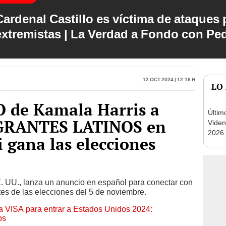
Cardenal Castillo es víctima de ataques 
extremistas | La Verdad a Fondo con Pe
12 Oct 2024 | 12:16 h
LO
de Kamala Harris a
Últim
IGRANTES LATINOS en
Viden
2026:
i gana las elecciones
de tu 
esper
. UU., lanza un anuncio en español para conectar con
tes de las elecciones del 5 de noviembre.
a VISA para entrar a Estados Unidos 2024:
os