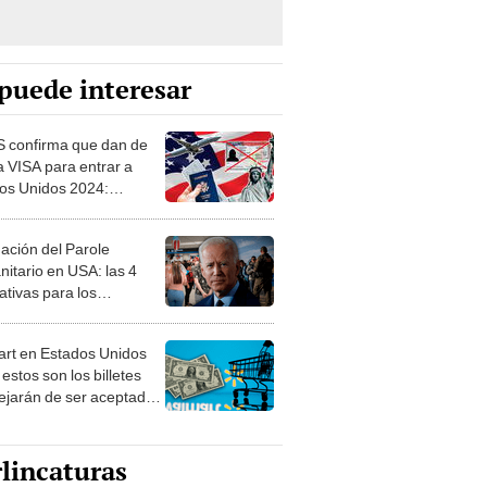
puede interesar
 confirma que dan de
a VISA para entrar a
os Unidos 2024:
SITOS y únicos
ciarios
nación del Parole
itario en USA: las 4
ativas para los
danos de Venezuela,
 Haití o Nicaragua
rt en Estados Unidos
estos son los billetes
ejarán de ser aceptados
 octubre
lincaturas