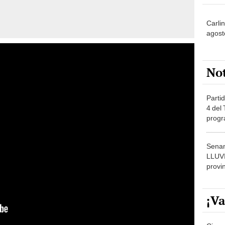
Carlin
agost
No
Partid
4 del
progr
dónde
Senam
LLUV
provi
¡Va