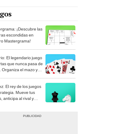
egos
rgrama: ¡Descubre las
ras escondidas en
ro Mastergrama!
rio: El legendario juego
rtas que nunca pasa de
 Organiza el mazo y
stra tu habilidad.
z: El rey de los juegos
trategia. Mueve tus
, anticipa al rival y
gue el jaque mate.