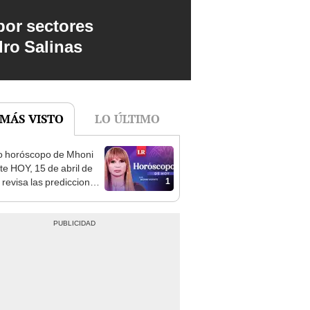
por sectores
dro Salinas
 MÁS VISTO
LO ÚLTIMO
o horóscopo de Mhoni
te HOY, 15 de abril de
1
 revisa las predicciones
signo y entérate si te
a un día afortunado