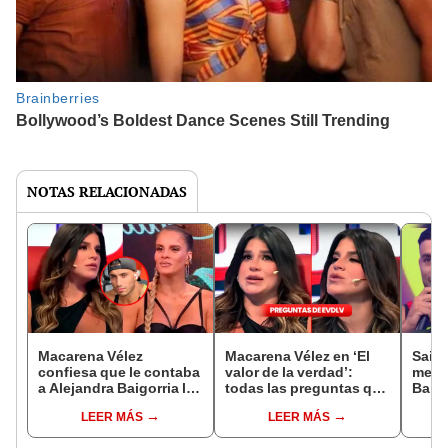
NOTAS RELACIONADAS
Macarena Vélez
Macarena Vélez en ‘El
Said 
confiesa que le contaba
valor de la verdad’:
mensa
a Alejandra Baigorria los
todas las preguntas que
Baigo
problemas que tenía
respondió en el sillón
parti
LEER MÁS
LEER MÁS
con Said Palao: “La
rojo
Maca
consideraba bastante”
'EVDL