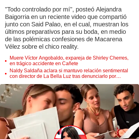
"Todo controlado por mí", posteó Alejandra
Baigorria en un reciente video que compartió
junto con Said Palao, en el cual, muestran los
últimos preparativos para su boda, en medio
de las polémicas confesiones de Macarena
Vélez sobre el chico reality.
Muere Víctor Angobaldo, expareja de Shirley Cherres,
en trágico accidente en Cañete
Naldy Saldaña aclara si mantuvo relación sentimental
con director de La Bella Luz tras denunciarlo por
tocamientos: “Me parece muy bajo”