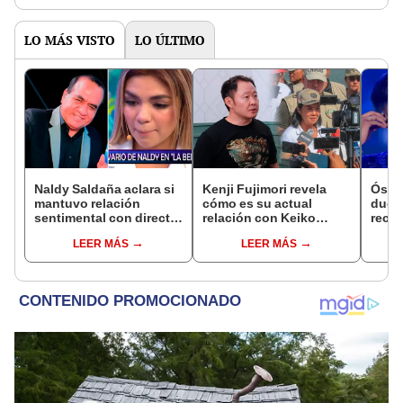
much
LO MÁS VISTO
LO ÚLTIMO
Naldy Saldaña aclara si
Kenji Fujimori revela
Óscar
mantuvo relación
cómo es su actual
dueño
sentimental con director
relación con Keiko
recib
de La Bella Luz tras
Fujimori tras su
en re
LEER MÁS
LEER MÁS
denunciarlo por
ausencia en los
Nald
tocamientos: “Me
eventos: "Mi familia es
“Apa
parece muy bajo”
Érika, mi suegra..."