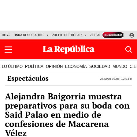
HOY
TINKA RESULTADOS
PRECIO DEL DÓLAR
7 DE AGOSTO
OLLANTA H
LO ÚLTIMO
POLÍTICA
OPINIÓN
ECONOMÍA
SOCIEDAD
MUNDO
CIE
Espectáculos
24 Mar 2025 | 12:24 h
Alejandra Baigorria muestra
preparativos para su boda con
Said Palao en medio de
confesiones de Macarena
Vélez