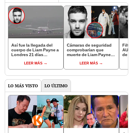
Así fue la llegada del
Cámaras de seguridad
Filt
cuerpo de Liam Payne a
comprobarían que
AUDI
Londres 21 días
muerte de Liam Payne
de ho
después de su muerte
NO FUE un suicidio,
ocurr
LEER MÁS
LEER MÁS
en Argentina
según medio argentino
Liam
morir
LO MÁS VISTO
LO ÚLTIMO