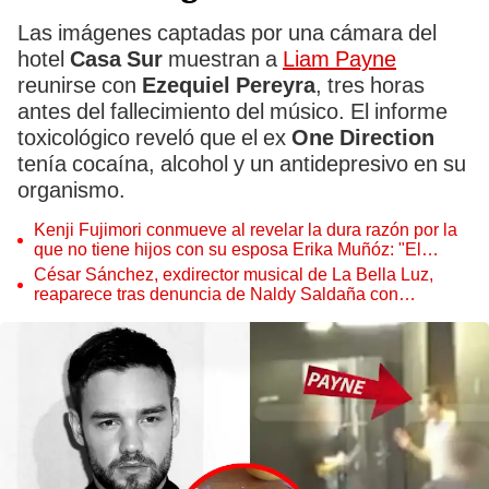
Las imágenes captadas por una cámara del
hotel
Casa Sur
muestran a
Liam Payne
reunirse con
Ezequiel Pereyra
, tres horas
antes del fallecimiento del músico. El informe
toxicológico reveló que el ex
One Direction
tenía cocaína, alcohol y un antidepresivo en su
organismo.
Kenji Fujimori conmueve al revelar la dura razón por la
que no tiene hijos con su esposa Erika Muñóz: "El
proceso judicial"
César Sánchez, exdirector musical de La Bella Luz,
reaparece tras denuncia de Naldy Saldaña con
polémico pedido