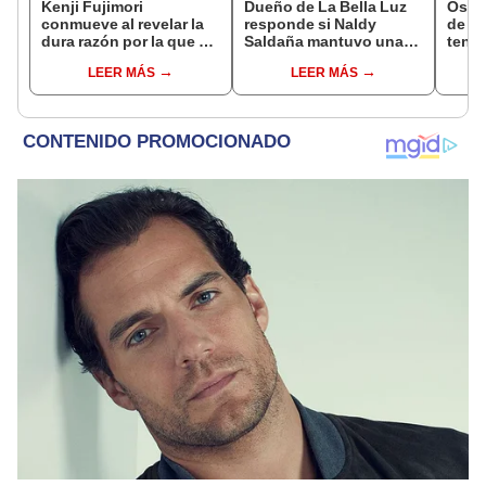
Kenji Fujimori
Dueño de La Bella Luz
Óscar
conmueve al revelar la
responde si Naldy
de La
dura razón por la que no
Saldaña mantuvo una
tenta
tiene hijos con su
relación con el
Naldy
LEER MÁS
LEER MÁS
esposa Erika Muñóz: "El
exdirector musical: “No
denu
proceso judicial"
me consta”
tocam
haber