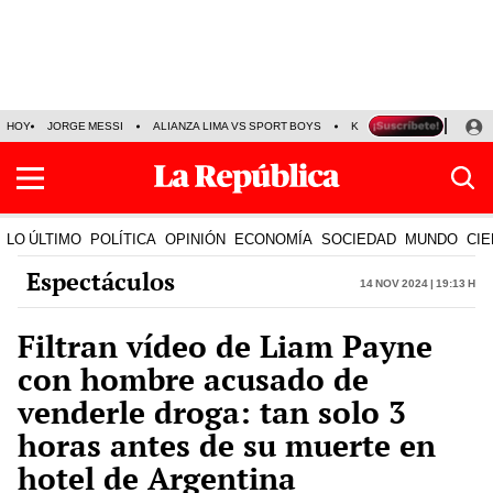
HOY
JORGE MESSI
ALIANZA LIMA VS SPORT BOYS
KENJI FUJIMORI
PRE
LO ÚLTIMO
POLÍTICA
OPINIÓN
ECONOMÍA
SOCIEDAD
MUNDO
CIE
Espectáculos
14 Nov 2024 | 19:13 h
Filtran vídeo de Liam Payne
con hombre acusado de
venderle droga: tan solo 3
horas antes de su muerte en
hotel de Argentina