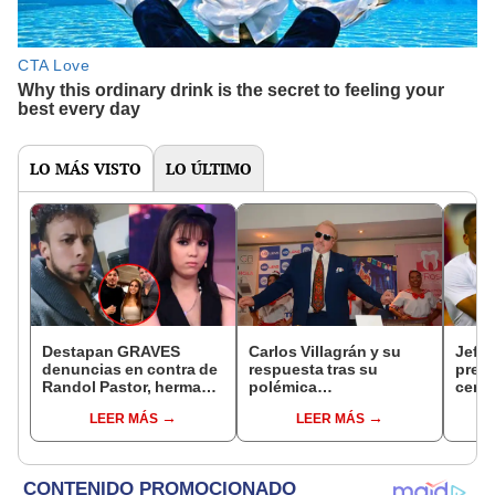
LO MÁS VISTO
LO ÚLTIMO
Destapan GRAVES
Carlos Villagrán y su
Jeffe
denuncias en contra de
respuesta tras su
pres
Randol Pastor, hermano
polémica
cent
de Allison Pastor, por
representación en
mira 
LEER MÁS
LEER MÁS
violación, agresiones y
‘Chespirito: sin querer
imág
acoso
queriendo’: “Mi verdad
mall
está impreso en los
programas”