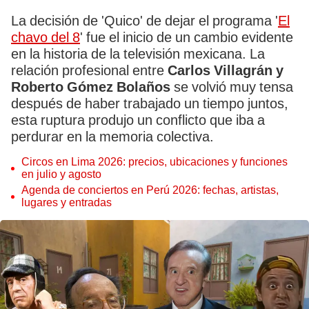
La decisión de 'Quico' de dejar el programa '
El
chavo del 8
' fue el inicio de un cambio evidente
en la historia de la televisión mexicana. La
relación profesional entre
Carlos Villagrán y
Roberto Gómez Bolaños
se volvió muy tensa
después de haber trabajado un tiempo juntos,
esta ruptura produjo un conflicto que iba a
perdurar en la memoria colectiva.
Circos en Lima 2026: precios, ubicaciones y funciones
en julio y agosto
Agenda de conciertos en Perú 2026: fechas, artistas,
lugares y entradas