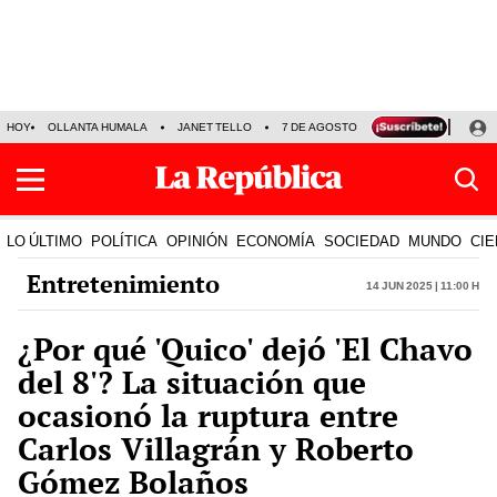
HOY
OLLANTA HUMALA
JANET TELLO
7 DE AGOSTO
TINKA RESULTADOS
LO ÚLTIMO
POLÍTICA
OPINIÓN
ECONOMÍA
SOCIEDAD
MUNDO
CIE
Entretenimiento
14 Jun 2025 | 11:00 h
¿Por qué 'Quico' dejó 'El Chavo
del 8'? La situación que
ocasionó la ruptura entre
Carlos Villagrán y Roberto
Gómez Bolaños