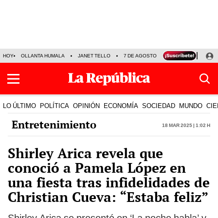
HOY
OLLANTA HUMALA
JANET TELLO
7 DE AGOSTO
TINKA RESULTADOS
LO ÚLTIMO
POLÍTICA
OPINIÓN
ECONOMÍA
SOCIEDAD
MUNDO
CIE
Entretenimiento
18 Mar 2025 | 1:02 h
Shirley Arica revela que
conoció a Pamela López en
una fiesta tras infidelidades de
Christian Cueva: “Estaba feliz”