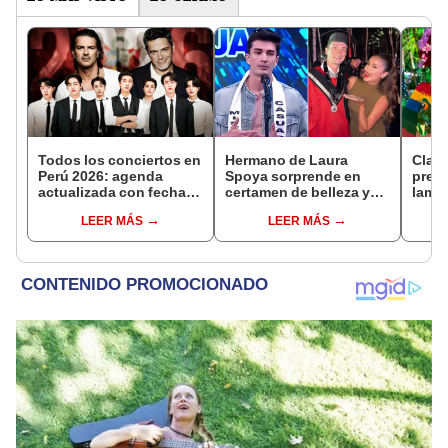
Todos los conciertos en
Hermano de Laura
Claud
Perú 2026: agenda
Spoya sorprende en
prese
actualizada con fechas,
certamen de belleza y
lamen
recintos y entradas
busca representar al
golpe
LEER MÁS
LEER MÁS
Perú en Mister Model
Boliv
International