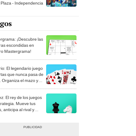
Plaza - Independencia
egos
rgrama: ¡Descubre las
ras escondidas en
ro Mastergrama!
rio: El legendario juego
rtas que nunca pasa de
 Organiza el mazo y
stra tu habilidad.
z: El rey de los juegos
trategia. Mueve tus
, anticipa al rival y
gue el jaque mate.