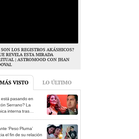
 SON LOS REGISTROS AKÁSHICOS?
UE REVELA ESTA MIRADA
RITUAL | ASTROMOOD CON JHAN
DOVAL
 MÁS VISTO
LO ÚLTIMO
está pasando en
ón Serrano? La
1
ica interna tras
siva entrevista a Ana
 Urbina y audios
nte ‘Peso Pluma’
ados de Edwin Guerrero
a el fin de su relación