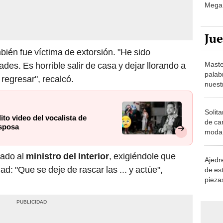
Mega 
Ju
ién fue víctima de extorsión. "He sido
Maste
des. Es horrible salir de casa y dejar llorando a
palab
regresar", recalcó.
nuest
Solita
ito video del vocalista de
de ca
esposa
moda.
demue
mado al
ministro del Interior
, exigiéndole que
Ajedre
d: "Que se deje de rascar las ... y actúe",
de es
piezas
consi