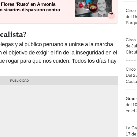
 Flores 'Ruso' en Armonía
o sicarios dispararon contra
Circo 
del 15
Parqu
Migue
calista?
Circo
colegas y al público peruano a unirse a la marcha
de Jul
el objetivo de exigir el fin de la inseguridad en el
Círcul
e rogar para que nos cuiden. Todos los días hay
Circo
Del 2
Costa
Gran 
del 10
en el
La Ca
17 de 