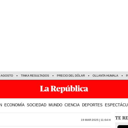
E AGOSTO
TINKA RESULTADOS
PRECIO DEL DÓLAR
OLLANTA HUMALA
P
N
ECONOMÍA
SOCIEDAD
MUNDO
CIENCIA
DEPORTES
ESPECTÁCU
TE R
19 Mar 2025 | 11:04 h