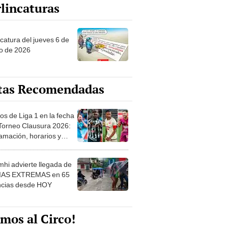
lincaturas
ncatura del jueves 6 de
o de 2026
tas Recomendadas
os de Liga 1 en la fecha
 Torneo Clausura 2026:
amación, horarios y
 ver
hi advierte llegada de
IAS EXTREMAS en 65
ncias desde HOY
mos al Circo!