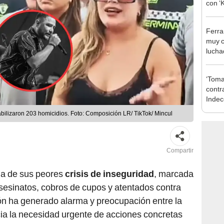
con ‘
junto
decis
Ferra
muy c
lucha
desat
socia
‘Toma
contra
Indec
Barra
bilizaron 203 homicidios. Foto: Composición LR/ TikTok/ Mincul
inesc
Compartir
na de sus peores
crisis de inseguridad
, marcada
sesinatos, cobros de cupos y atentados contra
ción ha generado alarma y preocupación entre la
ia la necesidad urgente de acciones concretas