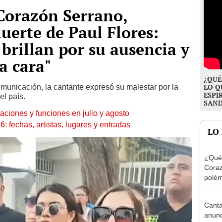
 Corazón Serrano,
uerte de Paul Flores:
brillan por su ausencia y
a cara"
¿QUÉ
municación, la cantante expresó su malestar por la
LO Q
ESPI
el país.
SAN
aciones y funciones en julio y agosto
 fechas, artistas, lugares y entradas
LO
¿Qué 
Coraz
polém
explo
Lucía
Canta
filtr
anunci