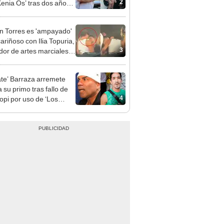
2
Kenia Os’ tras dos años
s: “Respeten nuestra
ión”
n Torres es 'ampayado'
ariñoso con Ilia Topuria,
3
dor de artes marciales, y
a gran revuelo en redes
les
te’ Barraza arremete
 su primo tras fallo de
4
opi por uso de ‘Los
za’: “Gente
rupulosa”