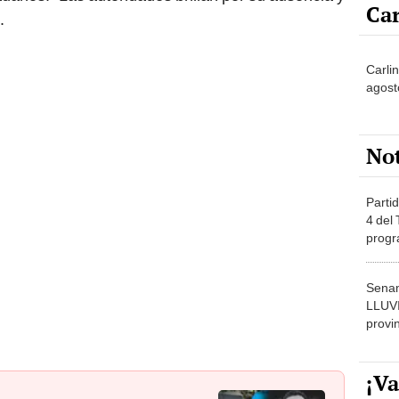
Car
.
Carli
agost
No
Partid
4 del
progr
dónde
Senam
LLUV
provi
¡Va