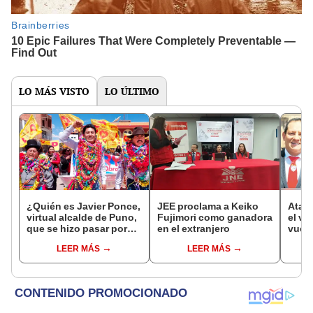
LO MÁS VISTO
LO ÚLTIMO
¿Quién es Javier Ponce,
JEE proclama a Keiko
Ataq
virtual alcalde de Puno,
Fujimori como ganadora
el vo
que se hizo pasar por
en el extranjero
vuelt
profesor?
LEER MÁS
LEER MÁS