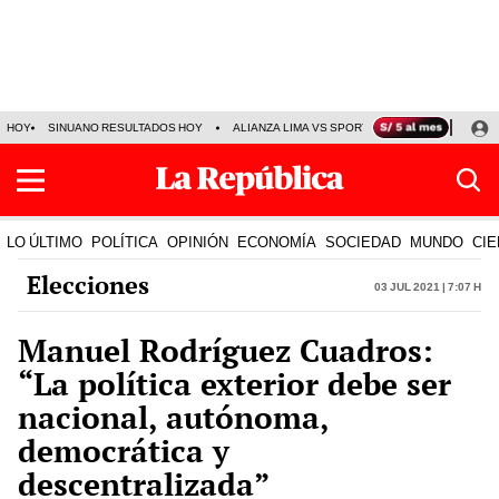
HOY
SINUANO RESULTADOS HOY
ALIANZA LIMA VS SPORT BOYS
JORGE MES
LO ÚLTIMO
POLÍTICA
OPINIÓN
ECONOMÍA
SOCIEDAD
MUNDO
CIE
Elecciones
03 Jul 2021 | 7:07 h
Manuel Rodríguez Cuadros:
“La política exterior debe ser
nacional, autónoma,
democrática y
descentralizada”