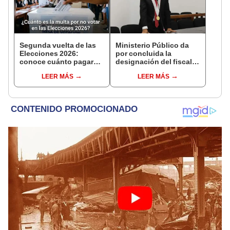
Segunda vuelta de las
Ministerio Público da
Elecciones 2026:
por concluida la
conoce cuánto pagarás
designación del fiscal
de multa si no votas
José Domingo Pérez
LEER MÁS
LEER MÁS
este 7 de junio