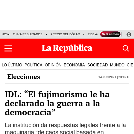
HOY
TINKA RESULTADOS
PRECIO DEL DÓLAR
7 DE AGOSTO
OLLANTA H
LO ÚLTIMO
POLÍTICA
OPINIÓN
ECONOMÍA
SOCIEDAD
MUNDO
CIE
Elecciones
14 Jun 2021 | 23:02 h
IDL: “El fujimorismo le ha
declarado la guerra a la
democracia”
La institución da respuestas legales frente a la
maquinaria “de caos social basada en