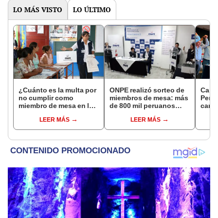
LO MÁS VISTO
LO ÚLTIMO
¿Cuánto es la multa por
ONPE realizó sorteo de
Carl
no cumplir como
miembros de mesa: más
Perú 
miembro de mesa en las
de 800 mil peruanos
candi
Elecciones Regionales
fueron escogidos para
alcal
LEER MÁS
LEER MÁS
y Municipales?
las Elecciones
Regionales y
Municipales 2026