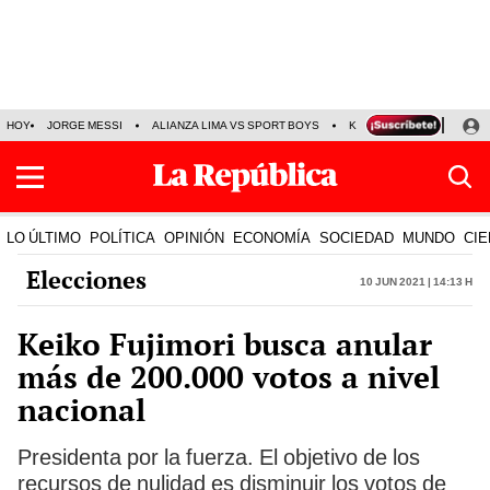
HOY
JORGE MESSI
ALIANZA LIMA VS SPORT BOYS
KENJI FUJIMORI
PRE
LO ÚLTIMO
POLÍTICA
OPINIÓN
ECONOMÍA
SOCIEDAD
MUNDO
CIE
Elecciones
10 Jun 2021 | 14:13 h
Keiko Fujimori busca anular
más de 200.000 votos a nivel
nacional
Presidenta por la fuerza. El objetivo de los
recursos de nulidad es disminuir los votos de