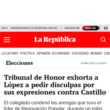
HOY
UNIVERSITARIO VS SPORTING CRISTAL
SINUANO RESULTADOS HOY
CA
LO ÚLTIMO
POLÍTICA
OPINIÓN
ECONOMÍA
SOCIEDAD
MUNDO
CIE
Elecciones
14 May 2021 | 19:30 h
Tribunal de Honor exhorta a
López a pedir disculpas por
sus expresiones contra Castillo
El colegiado condenó las arengas que tuvo el
líder de Renovación Popular, durante un mitin,