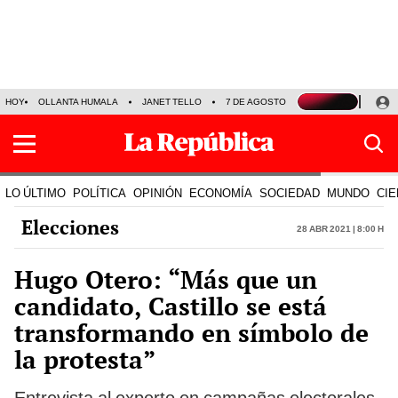
HOY
OLLANTA HUMALA
JANET TELLO
7 DE AGOSTO
TINKA RESULTADOS
LO ÚLTIMO
POLÍTICA
OPINIÓN
ECONOMÍA
SOCIEDAD
MUNDO
CIE
Elecciones
28 Abr 2021 | 8:00 h
Hugo Otero: “Más que un
candidato, Castillo se está
transformando en símbolo de
la protesta”