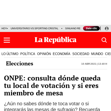
HOY
UNIVERSITARIO VS SPORTING CRISTAL
SINUANO RESULTADOS HOY
CA
LO ÚLTIMO
POLÍTICA
OPINIÓN
ECONOMÍA
SOCIEDAD
MUNDO
CIE
Elecciones
10 Abr 2021 | 13:40 h
ONPE: consulta dónde queda
tu local de votación y si eres
miembro de mesa
¿Aún no sabes dónde te toca votar o si
integrarás las mesas de sufragio? Recuerda