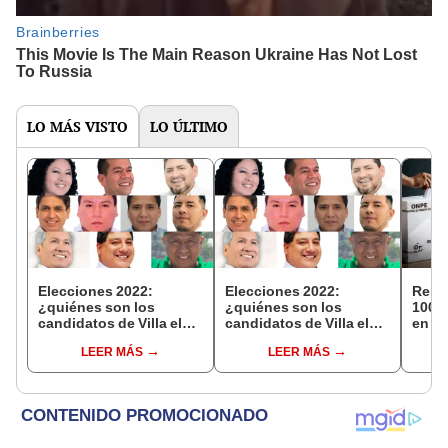
LO MÁS VISTO
LO ÚLTIMO
Elecciones 2022:
Elecciones 2022:
Resu
¿quiénes son los
¿quiénes son los
100%:
candidatos de Villa el
candidatos de Villa el
en la
Salvador y qué
Salvador y qué
Presi
LEER MÁS
LEER MÁS
proponen?
proponen?
conte