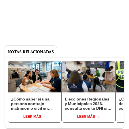
NOTAS RELACIONADAS
¿Cómo saber si una
Elecciones Regionales
¿Cóm
persona contrajo
y Municipales 2026:
denun
matrimonio civil en
consulta con tu DNI si
con 
Reniec?
fuiste elegido miembro
LEER MÁS
LEER MÁS
de mesa para este 4 de
octubre en el link oficial
de la ONPE