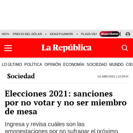
HOY
PRECIO DEL DÓLAR
KENJI FUJIMORI
PLAZA VEA
FERIADOS
KE
LO ÚLTIMO
POLÍTICA
OPINIÓN
ECONOMÍA
SOCIEDAD
MUNDO
CIE
Sociedad
10 Abr 2021 | 12:05 h
Elecciones 2021: sanciones
por no votar y no ser miembro
de mesa
Ingresa y revisa cuáles son las
amonestaciones por no sufragar el próximo