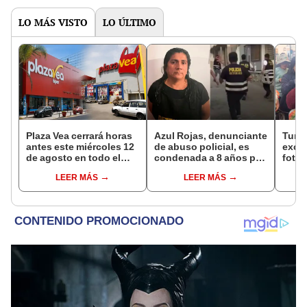
LO MÁS VISTO
LO ÚLTIMO
Plaza Vea cerrará horas
Azul Rojas, denunciante
Turis
antes este miércoles 12
de abuso policial, es
exces
de agosto en todo el
condenada a 8 años por
fotog
Perú: tiendas atenderán
organización criminal
alpa
LEER MÁS
LEER MÁS
hasta las 7 p.m.
en Trujillo
seren
dine