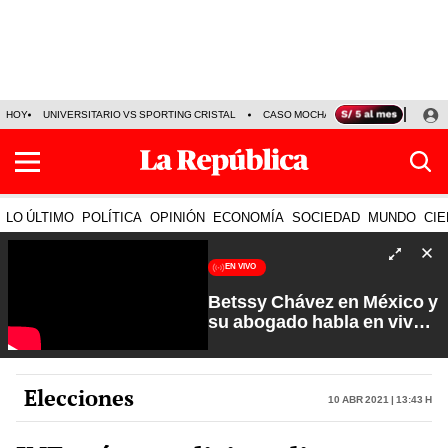
HOY
UNIVERSITARIO VS SPORTING CRISTAL
CASO MOCHASUELDOS
MIGUEL
LO ÚLTIMO
POLÍTICA
OPINIÓN
ECONOMÍA
SOCIEDAD
MUNDO
CIE
EN VIVO
Betssy Chávez en México y
su abogado habla en vivo |
Que No Se Te Olvide con
Carlos Cornejo
Elecciones
10 Abr 2021 | 13:43 h