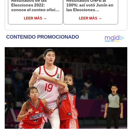
Resultados de las
Resultados ONPE al
Elecciones 2022:
100%: así votó Junín en
conoce el conteo oficial
las Elecciones
en las regiones, según
Presidenciales 2026 tras
LEER MÁS
LEER MÁS
ONPE
conteo oficial