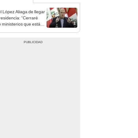
l López Aliaga de llegar
presidencia: “Cerraré
1
 ministerios que están
orno”