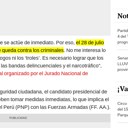
No
Partid
4 del
ue se actúe de inmediato. Por eso,
el 28 de julio
progr
dónde
e queda contra los criminales
. No me interesa lo
ogos ni los ‘troles’. Es necesario lograr que los
Senam
LLUV
las bandas delincuenciales y el narcotráfico”,
provi
al organizado por el Jurado Nacional de
¡Va
guridad ciudadana, el candidato presidencial de
ben tomar medidas inmediatas, lo que implica el
Circo 
del Perú (PNP) con las Fuerzas Armadas (FF. AA.).
del 15
Parqu
Migue