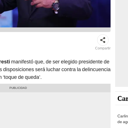
Compartir
resti
manifestó que, de ser elegido presidente de
s disposiciones será luchar contra la delincuencia
n ‘toque de queda’.
Car
Carli
de ag