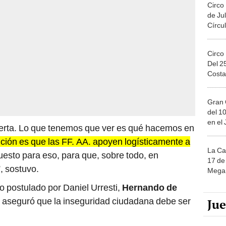
Circo
de Jul
Círcul
Circo
Del 2
Costa
Gran 
del 10
en el
uerta. Lo que tenemos que ver es qué hacemos en
ición es que las FF. AA. apoyen logísticamente a
La Ca
puesto para eso, para que, sobre todo, en
17 de 
, sostuvo.
Mega 
o postulado por Daniel Urresti,
Hernando de
, aseguró que la inseguridad ciudadana debe ser
Ju