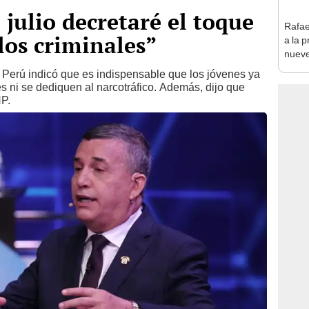
e julio decretaré el toque
Rafae
los criminales”
a la 
nueve
de ad
Perú indicó que es indispensable que los jóvenes ya
 ni se dediquen al narcotráfico. Además, dijo que
NP.