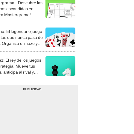
rgrama: ¡Descubre las
ras escondidas en
ro Mastergrama!
rio: El legendario juego
rtas que nunca pasa de
 Organiza el mazo y
stra tu habilidad.
z: El rey de los juegos
trategia. Mueve tus
, anticipa al rival y
gue el jaque mate.