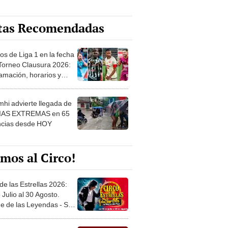
tas Recomendadas
os de Liga 1 en la fecha
 Torneo Clausura 2026:
amación, horarios y
 ver
hi advierte llegada de
IAS EXTREMAS en 65
ncias desde HOY
mos al Circo!
de las Estrellas 2026:
 Julio al 30 Agosto.
e de las Leyendas - San
l