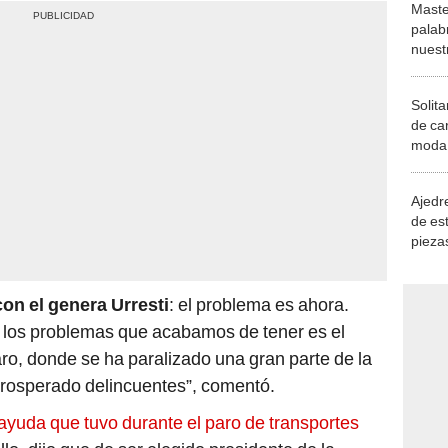
Maste
palab
nuest
Solita
de ca
moda.
demue
Ajedre
de es
piezas
consi
on el genera Urresti
: el problema es ahora.
 los problemas que acabamos de tener es el
aro, donde se ha paralizado una gran parte de la
rosperado delincuentes”, comentó.
 ayuda que tuvo durante el paro de transportes