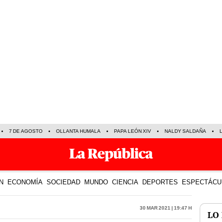
7 DE AGOSTO
OLLANTA HUMALA
PAPA LEÓN XIV
NALDY SALDAÑA
N
ECONOMÍA
SOCIEDAD
MUNDO
CIENCIA
DEPORTES
ESPECTÁCU
30 Mar 2021 | 19:47 h
LO