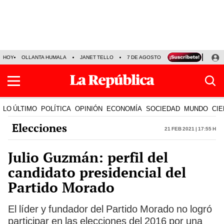
HOY
OLLANTA HUMALA
JANET TELLO
7 DE AGOSTO
TINKA RESULTADOS
LO ÚLTIMO
POLÍTICA
OPINIÓN
ECONOMÍA
SOCIEDAD
MUNDO
CIE
Elecciones
21 Feb 2021 | 17:55 h
Julio Guzmán: perfil del
candidato presidencial del
Partido Morado
El líder y fundador del Partido Morado no logró
participar en las elecciones del 2016 por una