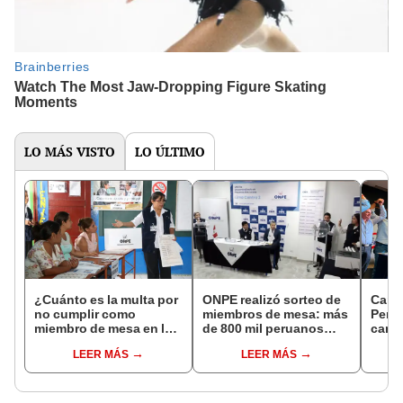
LO MÁS VISTO
LO ÚLTIMO
¿Cuánto es la multa por
ONPE realizó sorteo de
Carl
no cumplir como
miembros de mesa: más
Perú 
miembro de mesa en las
de 800 mil peruanos
candi
Elecciones Regionales
fueron escogidos para
alcal
LEER MÁS
LEER MÁS
y Municipales?
las Elecciones
Regionales y
Municipales 2026