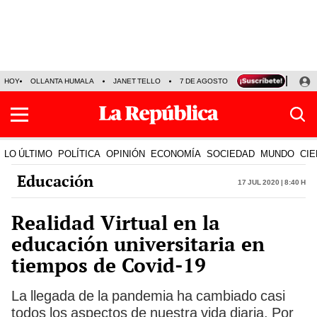
HOY
OLLANTA HUMALA
JANET TELLO
7 DE AGOSTO
TINKA RESULTADOS
LO ÚLTIMO
POLÍTICA
OPINIÓN
ECONOMÍA
SOCIEDAD
MUNDO
CIE
Educación
17 Jul 2020 | 8:40 h
Realidad Virtual en la
educación universitaria en
tiempos de Covid-19
La llegada de la pandemia ha cambiado casi
todos los aspectos de nuestra vida diaria. Por