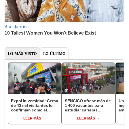
LO MÁS VISTO
LO ÚLTIMO
ExpoUniversidad: Cerca
SENCICO ofrece más de
Unive
de 43 mil visitantes lo
1 400 vacantes para
impo
confirman como el
estudiar carreras
están
mayor evento
técnicas en el sector
educa
LEER MÁS
LEER MÁS
orientación vocacional
construcción y
Sell
saneamiento a nivel
nacional