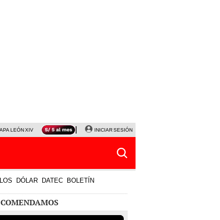
APA LEÓN XIV
NALDY SALDAÑA
INICIAR SESIÓN
LA BELLA LUZ
MAGALY MEDINA
HORÓS
LOS
DÓLAR
DATEC
BOLETÍN
ECOMENDAMOS