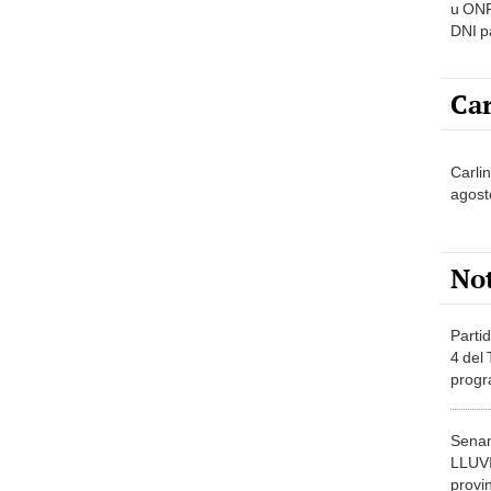
u ONP
DNI p
pensi
Car
Carli
agost
No
Partid
4 del
progr
dónde
Senam
LLUV
provi