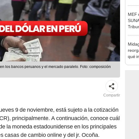
Nació
depós
MEF c
SUNAT
Tribu
Midag
reorg
qué i
cambi
, en los bancos peruanos y el mercado paralelo. Foto: composición
Compartir
jueves 9 de noviembre, está sujeto a la cotización
CR), principalmente. A continuación, conoce cuál
de la moneda estadounidense en los principales
es casas de cambio online y del jr. Ocoña.