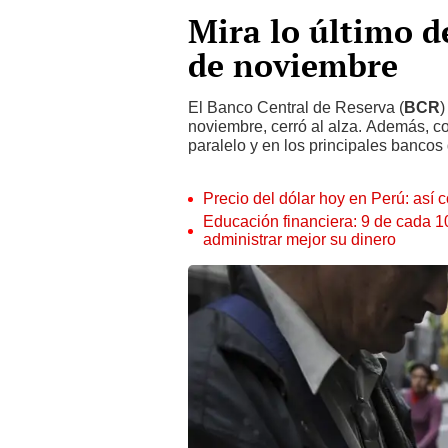
Mira lo último d
de noviembre
El Banco Central de Reserva (
BCR
)
noviembre, cerró al alza. Además, c
paralelo y en los principales bancos 
Precio del dólar hoy en Perú: así c
Educación financiera: 9 de cada 
administrar mejor su dinero