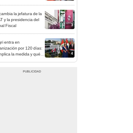
n: conoce las fechas de
ito
ambia la jefatura de la
 y la presidencia del
3
nal Fiscal
ri entra en
anización por 120 días:
4
mplica la medida y qué
os podrían venir