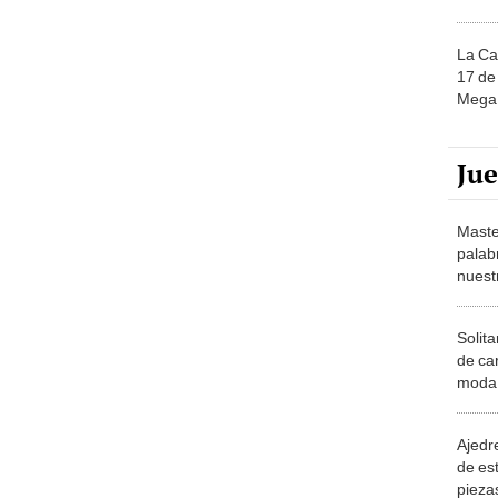
La Ca
17 de 
Mega 
Ju
Maste
palab
nuest
Solita
de ca
moda.
demue
Ajedre
de es
piezas