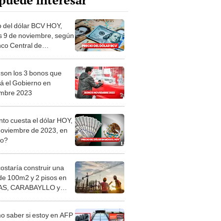
puede interesar
o del dólar BCV HOY,
s 9 de noviembre, según
nco Central de
uela
 son los 3 bonos que
á el Gobierno en
mbre 2023
to cuesta el dólar HOY,
noviembre de 2023, en
co?
costaría construir una
de 100m2 y 2 pisos en
S, CARABAYLLO y
distritos de LIMA
TE
 saber si estoy en AFP