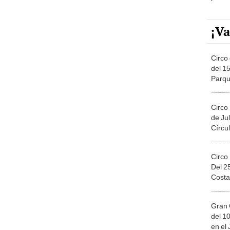
¡Va
Circo 
del 15
Parqu
Migue
Circo
de Jul
Círcul
Circo
Del 2
Costa
Gran 
del 10
en el