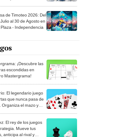
sa de Timoteo 2026: Del
Julio al 30 de Agosto en
Plaza - Independencia
egos
rgrama: ¡Descubre las
ras escondidas en
ro Mastergrama!
rio: El legendario juego
rtas que nunca pasa de
 Organiza el mazo y
stra tu habilidad.
z: El rey de los juegos
trategia. Mueve tus
, anticipa al rival y