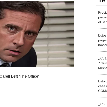
Te 
Preci
jueve
el Ba
Venez
Estos
pagar
novie
¿Cuán
7 de 
Méxi
Esto 
casa 
COMA
otros 
NOR
¿Cómo