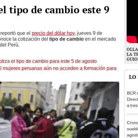
el tipo de cambio este 9
 reportó que el
precio del dólar hoy
, jueves 9 de
onoce la cotización del
tipo de cambio
en el mercado
del Perú.
OLLA
LA T
GUIO
otiza el tipo de cambio para este 5 de agosto
10 mujeres peruanas aún no acceden a formación para
LO
BCR r
Direc
a tre
Ejecu
Cron
sueld
agost