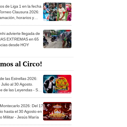
os de Liga 1 en la fecha
 Torneo Clausura 2026:
amación, horarios y
 ver
hi advierte llegada de
IAS EXTREMAS en 65
ncias desde HOY
mos al Circo!
de las Estrellas 2026:
 Julio al 30 Agosto.
e de las Leyendas - San
l
 Montecarlo 2026: Del 17
io hasta el 30 Agosto en
o Militar - Jesús María