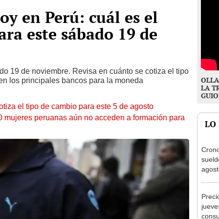
oy en Perú: cuál es el
ara este sábado 19 de
do 19 de noviembre. Revisa en cuánto se cotiza el tipo
OLLA
en los principales bancos para la moneda
LA T
GUIO
otiza el tipo de cambio para este 5 de agosto
10 mujeres peruanas aún no acceden a formación para
LO
Cron
sueld
agost
Nació
depós
Preci
jueve
consu