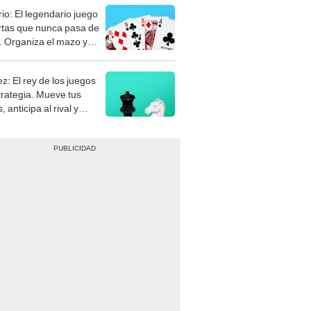
rio: El legendario juego
rtas que nunca pasa de
 Organiza el mazo y
stra tu habilidad.
z: El rey de los juegos
trategia. Mueve tus
, anticipa al rival y
gue el jaque mate.