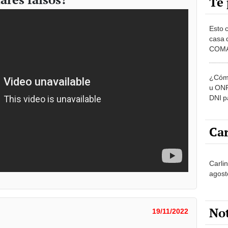
Te 
Esto 
casa 
COMA
otros 
NOR
¿Cómo
u ONP
DNI p
pensi
Car
Carli
agost
No
19/11/2022