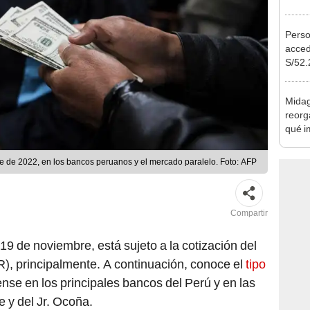
banco
plata
Perso
acced
S/52.
vivie
regla
Midag
reorg
qué i
cambi
e de 2022, en los bancos peruanos y el mercado paralelo. Foto: AFP
Compartir
19 de noviembre, está sujeto a la cotización del
), principalmente. A continuación, conoce el
tipo
ense en los principales bancos del Perú y en las
e y del Jr. Ocoña.