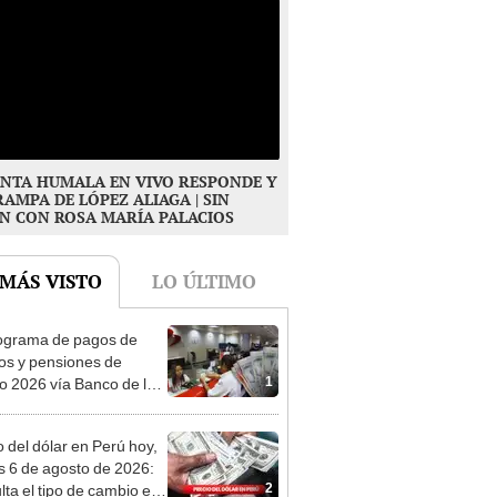
NTA HUMALA EN VIVO RESPONDE Y
RAMPA DE LÓPEZ ALIAGA | SIN
N CON ROSA MARÍA PALACIOS
 MÁS VISTO
LO ÚLTIMO
ograma de pagos de
os y pensiones de
1
o 2026 vía Banco de la
n: conoce las fechas de
ito
o del dólar en Perú hoy,
s 6 de agosto de 2026:
2
lta el tipo de cambio en