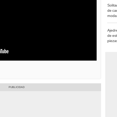
Solita
de ca
moda.
demue
Ajedre
de es
piezas
consi