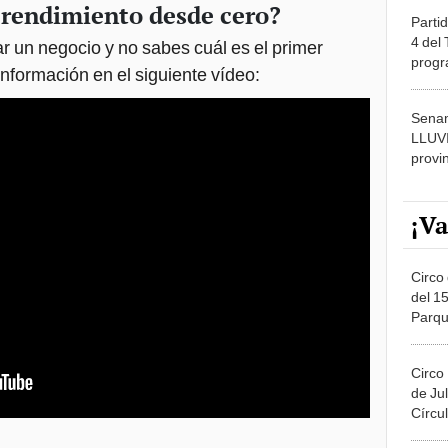
prendimiento desde cero?
Partid
4 del
 un negocio y no sabes cuál es el primer
progr
nformación en el siguiente vídeo:
dónde
Senam
LLUV
provi
¡Va
Circo 
del 15
Parqu
Migue
Circo
de Jul
Círcul