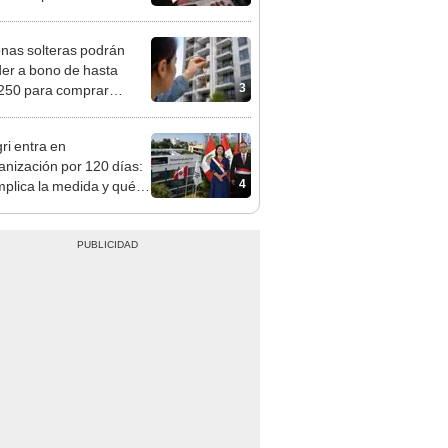
s, casas de cambio y
formas digitales
nas solteras podrán
er a bono de hasta
3
250 para comprar
nda tras nuevo
mento
ri entra en
anización por 120 días:
4
mplica la medida y qué
os podrían venir