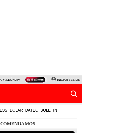
APA LEÓN XIV
NALDY SALDAÑA
INICIAR SESIÓN
LA BELLA LUZ
MAGALY MEDINA
HORÓS
LOS
DÓLAR
DATEC
BOLETÍN
ECOMENDAMOS