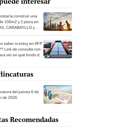
puede interesar
costaría construir una
de 100m2 y 2 pisos en
S, CARABAYLLO y
distritos de LIMA
TE
 saber si estoy en AFP
? Link de consulta con
ara ver en qué fondo de
ones estás
lincaturas
ncatura del jueves 6 de
o de 2026
tas Recomendadas