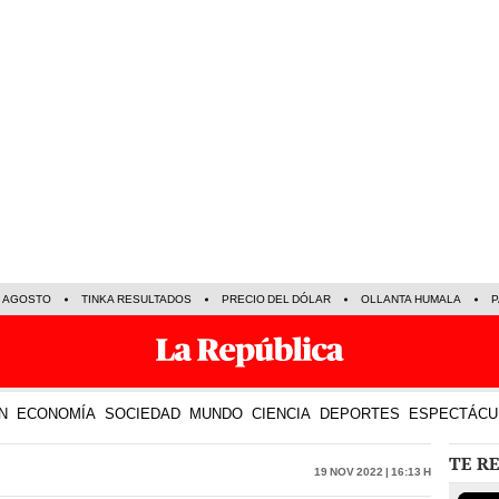
E AGOSTO
TINKA RESULTADOS
PRECIO DEL DÓLAR
OLLANTA HUMALA
P
N
ECONOMÍA
SOCIEDAD
MUNDO
CIENCIA
DEPORTES
ESPECTÁCU
TE R
19 Nov 2022 | 16:13 h