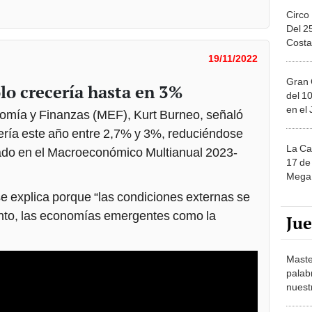
Circo
Del 2
Costa
19/11/2022
Gran 
o crecería hasta en 3%
del 10
en el
conomía y Finanzas (MEF), Kurt Burneo, señaló
ría este año entre 2,7% y 3%, reduciéndose
La Ca
lado en el Macroeconómico Multianual 2023-
17 de 
Mega 
e explica porque “las condiciones externas se
tanto, las economías emergentes como la
Ju
Maste
palab
nuest