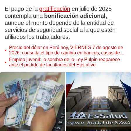
El pago de la
gratificación
en julio de 2025
contempla una
bonificación adicional
,
aunque el monto depende de la entidad de
servicios de seguridad social a la que estén
afiliados los trabajadores.
Precio del dólar en Perú hoy, VIERNES 7 de agosto de
2026: consulta el tipo de cambio en bancos, casas de
cambio y plataformas digitales
Empleo juvenil: la sombra de la Ley Pulpín reaparece
ante el pedido de facultades del Ejecutivo