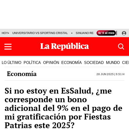
HOY
UNIVERSITARIO VS SPORTING CRISTAL
SINUANO RESULTADOS HOY
CA
LO ÚLTIMO
POLÍTICA
OPINIÓN
ECONOMÍA
SOCIEDAD
MUNDO
CIE
Economía
28 Jun 2025 | 9:51 h
Si no estoy en EsSalud, ¿me
corresponde un bono
adicional del 9% en el pago de
mi gratificación por Fiestas
Patrias este 2025?