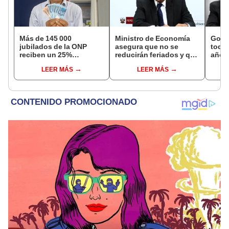
Más de 145 000
Ministro de Economía
Gobi
jubilados de la ONP
asegura que no se
todos
reciben un 25%
reducirán feriados y que
año a
adicional en su pensión
sueldo mínimo se
excep
LEER MÁS
LEER MÁS
en agosto
aumentará en dos
Navi
etapas