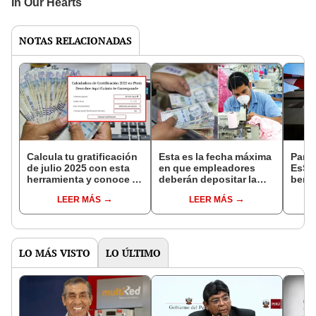
NOTAS RELACIONADAS
Calcula tu gratificación
Esta es la fecha máxima
Parej
de julio 2025 con esta
en que empleadores
EsSal
herramienta y conoce el
deberán depositar la
benef
monto exacto que te
gratificación: de no
socia
LEER MÁS
LEER MÁS
corresponde
hacerlo pueden ser
requi
sancionados con
espo
cuantiosa multa
LO MÁS VISTO
LO ÚLTIMO