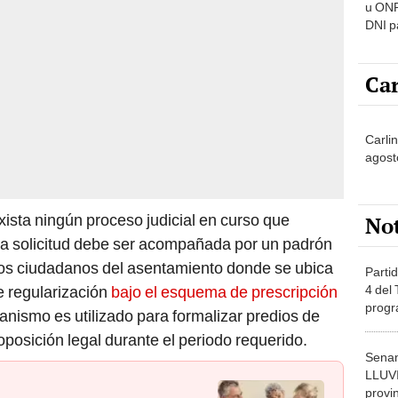
u ONP
DNI p
pensi
Car
Carlin
agost
ista ningún proceso judicial en curso que
No
 La solicitud debe ser acompañada por un padrón
los ciudadanos del asentamiento donde se ubica
Partid
4 del
e regularización
bajo el esquema de prescripción
progr
anismo es utilizado para formalizar predios de
dónde
posición legal durante el periodo requerido.
Senam
LLUV
provi