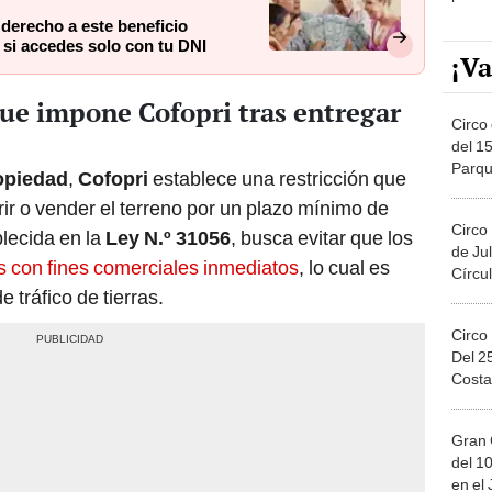
derecho a este beneficio
 si accedes solo con tu DNI
¡Va
que impone Cofopri tras entregar
Circo 
del 15
Parqu
ropiedad
,
Cofopri
establece una restricción que
Migue
erir o vender el terreno por un plazo mínimo de
Circo
blecida en la
Ley N.º 31056
, busca evitar que los
de Jul
s con fines comerciales inmediatos
, lo cual es
Círcul
 tráfico de tierras.
Circo
Del 2
Costa
Gran 
del 10
en el