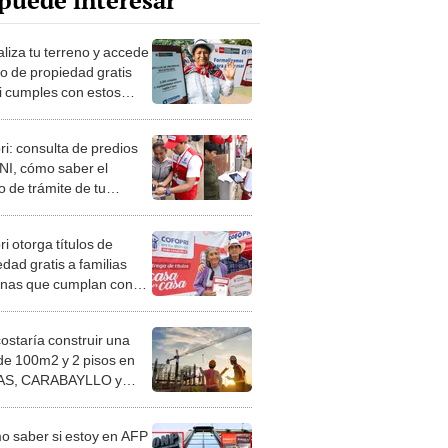
puede interesar
liza tu terreno y accede
ulo de propiedad gratis
si cumples con estos
itos en 2025, vía
ri
ri: consulta de predios
NI, cómo saber el
o de trámite de tu
edad o ver tu expediente
s en Perú
i otorga títulos de
dad gratis a familias
nas que cumplan con
 condiciones en 2025,
 realizar el trámite?
costaría construir una
de 100m2 y 2 pisos en
S, CARABAYLLO y
distritos de LIMA
TE
 saber si estoy en AFP