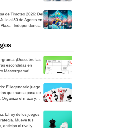
sa de Timoteo 2026: Del
Julio al 30 de Agosto en
Plaza - Independencia
egos
rgrama: ¡Descubre las
ras escondidas en
ro Mastergrama!
rio: El legendario juego
rtas que nunca pasa de
 Organiza el mazo y
stra tu habilidad.
z: El rey de los juegos
trategia. Mueve tus
, anticipa al rival y