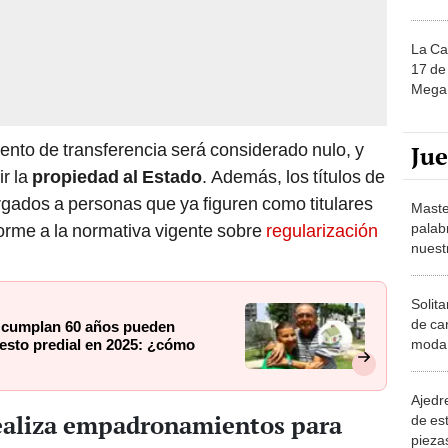
La Ca
17 de 
Mega 
tento de transferencia será considerado nulo, y
Ju
ir la
propiedad al Estado
. Además, los títulos de
rgados a personas que ya figuren como titulares
Maste
palab
forme a la normativa vigente sobre
regularización
nuest
Solita
de ca
e cumplan 60 años pueden
moda.
uesto predial en 2025: ¿cómo
demue
Ajedre
ealiza empadronamientos para
de es
piezas