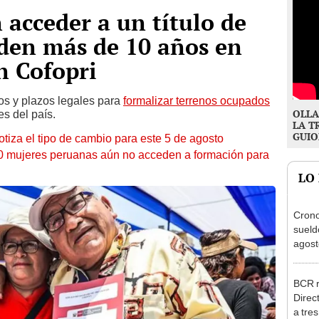
acceder a un título de
iden más de 10 años en
n Cofopri
cos y plazos legales para
formalizar terrenos ocupados
OLLA
es del país.
LA T
GUIO
otiza el tipo de cambio para este 5 de agosto
10 mujeres peruanas aún no acceden a formación para
LO
Cron
sueld
agost
Nació
depós
BCR r
Direc
a tre