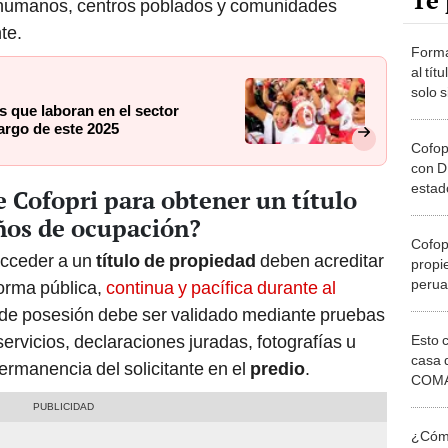
Te 
 humanos, centros poblados y comunidades
te.
Forma
al tít
solo 
s que laboran en el sector
requis
argo de este 2025
Cofop
Cofop
con D
estad
 Cofopri para obtener un título
propi
años de ocupación?
grati
Cofopr
acceder a un
título de propiedad
deben acreditar
propie
perua
orma pública,
continua y pacífica durante al
estas
 de posesión debe ser validado mediante pruebas
¿cómo
rvicios, declaraciones juradas, fotografías u
Esto 
casa 
ermanencia del solicitante en el
predio
.
COMA
otros 
NOR
¿Cómo