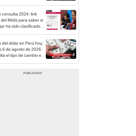
tivo
h consulta 2024: link
l del Midis para saber si
3
gar ha sido clasificado
pobre o no
o del dólar en Perú hoy,
s 6 de agosto de 2026:
4
lta el tipo de cambio en
s, casas de cambio y
formas digitales