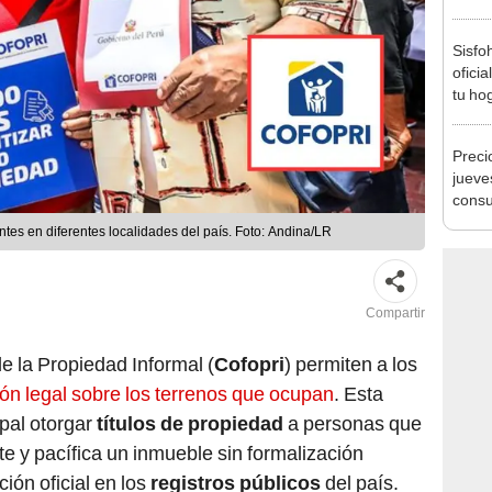
Ejecu
Sisfo
oficia
tu ho
como 
Preci
jueve
consu
banco
antes en diferentes localidades del país. Foto: Andina/LR
plata
Compartir
 la Propiedad Informal (
Cofopri
) permiten a los
ión legal sobre los terrenos que ocupan
. Esta
ipal otorgar
títulos de propiedad
a personas que
 y pacífica un inmueble sin formalización
ción oficial en los
registros públicos
del país.