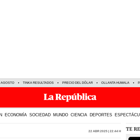
E AGOSTO
TINKA RESULTADOS
PRECIO DEL DÓLAR
OLLANTA HUMALA
P
N
ECONOMÍA
SOCIEDAD
MUNDO
CIENCIA
DEPORTES
ESPECTÁCU
TE R
22 Abr 2025 | 22:44 h