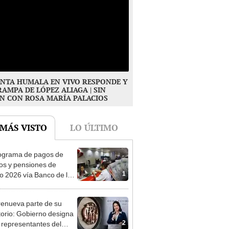
NTA HUMALA EN VIVO RESPONDE Y
RAMPA DE LÓPEZ ALIAGA | SIN
N CON ROSA MARÍA PALACIOS
 MÁS VISTO
LO ÚLTIMO
ograma de pagos de
os y pensiones de
1
o 2026 vía Banco de la
n: conoce las fechas de
ito
enueva parte de su
torio: Gobierno designa
2
s representantes del