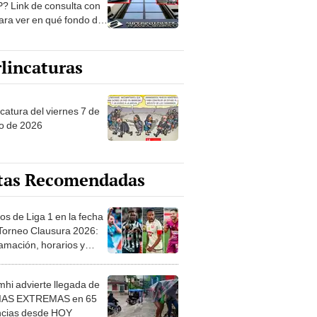
? Link de consulta con
ara ver en qué fondo de
ones estás
lincaturas
catura del viernes 7 de
o de 2026
tas Recomendadas
os de Liga 1 en la fecha
 Torneo Clausura 2026:
amación, horarios y
 ver
hi advierte llegada de
IAS EXTREMAS en 65
ncias desde HOY