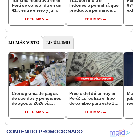
Turismo receptivo en el
TLC con India e
Perú 
Perú se consolida en un
Indonesia permitirá que
874.8
41% entre enero y julio
productos peruanos
extra
lleguen a los cuatro
y jul
LEER MÁS
LEER MÁS
mercados más
año 
poblados del mundo
LO MÁS VISTO
LO ÚLTIMO
Cronograma de pagos
Precio del dólar hoy en
Más 
de sueldos y pensiones
Perú: así cotiza el tipo
jubil
de agosto 2026 vía
de cambio para este 10
reci
Banco de la Nación:
de agosto
adici
LEER MÁS
LEER MÁS
conoce las fechas de
en a
depósito