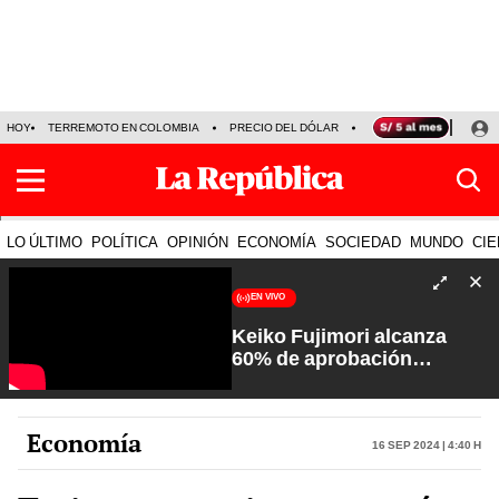
HOY
TERREMOTO EN COLOMBIA
PRECIO DEL DÓLAR
KEIKO FUJIMORI
P
LO ÚLTIMO
POLÍTICA
OPINIÓN
ECONOMÍA
SOCIEDAD
MUNDO
CIE
EN VIVO
Keiko Fujimori alcanza
60% de aprobación
ciudadana | Sin Guion con
Rosa María Palacios
Economía
16 Sep 2024 | 4:40 h