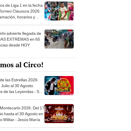
os de Liga 1 en la fecha
 Torneo Clausura 2026:
amación, horarios y
 ver
hi advierte llegada de
IAS EXTREMAS en 65
ncias desde HOY
mos al Circo!
de las Estrellas 2026:
 Julio al 30 Agosto.
e de las Leyendas - San
l
 Montecarlo 2026: Del 17
io hasta el 30 Agosto en
o Militar - Jesús María