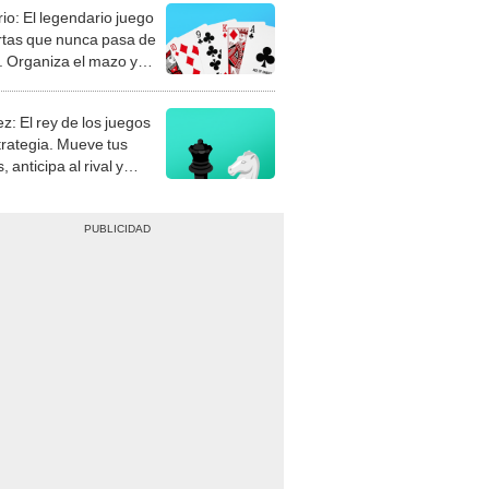
rio: El legendario juego
rtas que nunca pasa de
 Organiza el mazo y
stra tu habilidad.
z: El rey de los juegos
trategia. Mueve tus
, anticipa al rival y
gue el jaque mate.