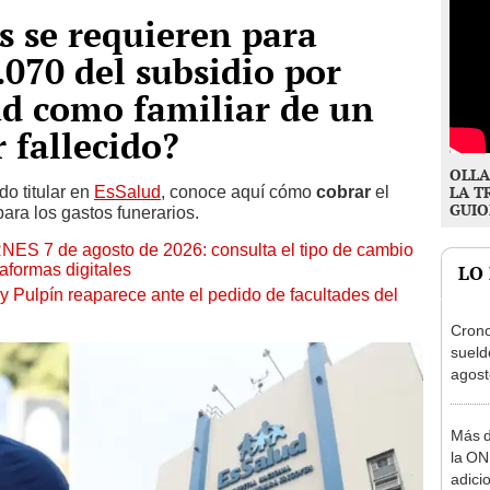
 se requieren para
.070 del subsidio por
ud como familiar de un
 fallecido?
OLLA
do titular en
EsSalud
, conoce aquí cómo
cobrar
el
LA T
GUIO
ara los gastos funerarios.
RNES 7 de agosto de 2026: consulta el tipo de cambio
aformas digitales
LO
y Pulpín reaparece ante el pedido de facultades del
Cron
sueld
agost
Nació
depós
Más d
la ON
adici