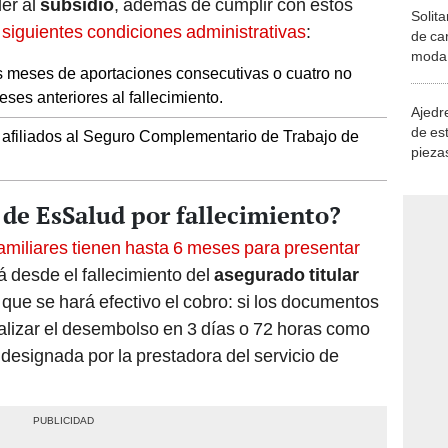
er al
subsidio
, además de cumplir con estos
Solita
 siguientes condiciones administrativas
:
de ca
moda.
s meses de aportaciones consecutivas o cuatro no
demue
eses anteriores al fallecimiento
.
Ajedre
de es
 afiliados al Seguro Complementario de Trabajo de
piezas
consi
de EsSalud por fallecimiento?
familiares tienen hasta 6 meses para presentar
á desde el fallecimiento del
asegurado titular
 que se hará efectivo el cobro: si los documentos
alizar el desembolso en 3 días o 72 horas como
esignada por la prestadora del servicio de