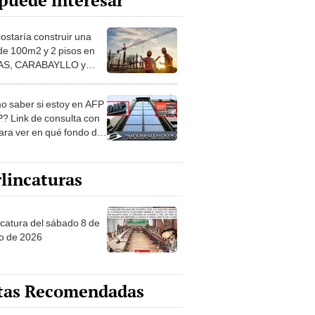
puede interesar
costaría construir una
de 100m2 y 2 pisos en
S, CARABAYLLO y
distritos de LIMA
TE
 saber si estoy en AFP
? Link de consulta con
ara ver en qué fondo de
ones estás
lincaturas
ncatura del sábado 8 de
o de 2026
tas Recomendadas