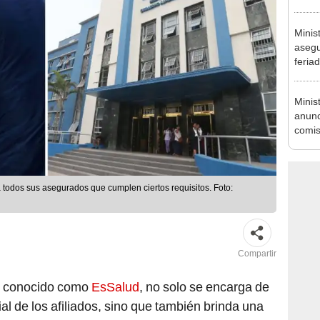
agost
Minis
asegu
feria
se au
Minis
anunc
comis
tribut
todos sus asegurados que cumplen ciertos requisitos. Foto:
Compartir
s conocido como
EsSalud
, no solo se encarga de
ial de los afiliados, sino que también brinda una