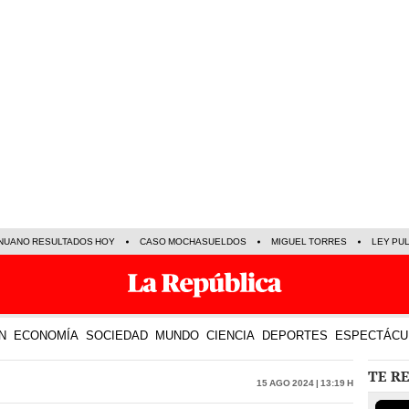
NUANO RESULTADOS HOY
CASO MOCHASUELDOS
MIGUEL TORRES
LEY PU
N
ECONOMÍA
SOCIEDAD
MUNDO
CIENCIA
DEPORTES
ESPECTÁCU
TE R
15 Ago 2024 | 13:19 h