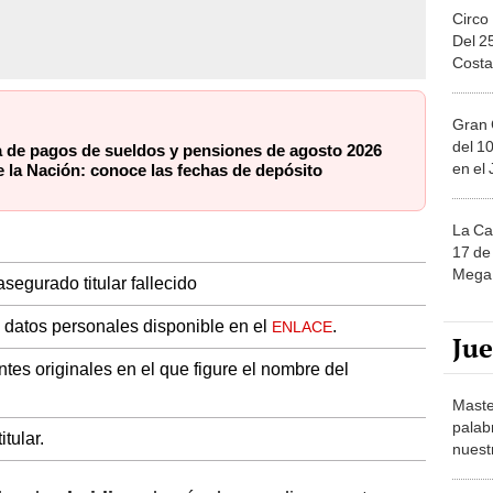
Circo
Del 2
Costa
Gran 
del 10
de pagos de sueldos y pensiones de agosto 2026
en el
 la Nación: conoce las fechas de depósito
La Ca
17 de 
Mega 
asegurado titular fallecido
e datos personales disponible en el
.
ENLACE
Ju
tes originales en el que figure el nombre del
Maste
palab
tular.
nuest