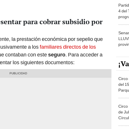
Partid
4 del
progr
sentar para cobrar subsidio por
dónde
Senam
nte, la prestación económica por sepelio que
LLUV
provi
clusivamente a los
familiares directos de los
e contaban con este
seguro
. Para acceder a
¡Va
sentar los siguientes documentos:
Circo 
del 15
Parqu
Migue
Circo
de Jul
Círcul