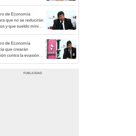
o
tro de Economía
ra que no se reducirán
3
dos y que sueldo mínimo
mentará en dos etapas
tro de Economía
ia que crearán
4
ión contra la evasión
aria