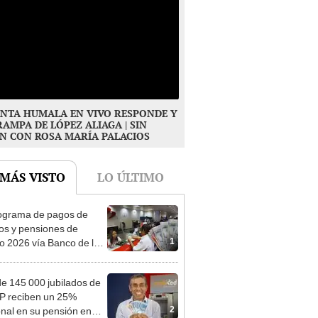
NTA HUMALA EN VIVO RESPONDE Y
RAMPA DE LÓPEZ ALIAGA | SIN
N CON ROSA MARÍA PALACIOS
 MÁS VISTO
LO ÚLTIMO
ograma de pagos de
os y pensiones de
1
o 2026 vía Banco de la
n: conoce las fechas de
ito
e 145 000 jubilados de
P reciben un 25%
2
onal en su pensión en