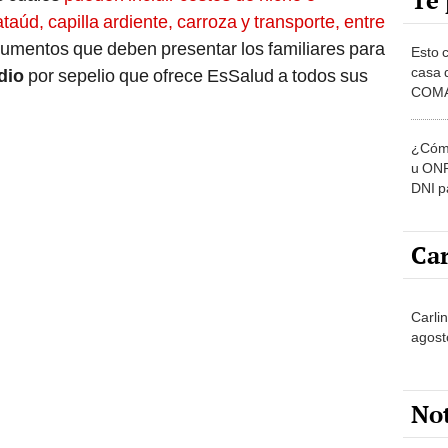
Te 
taúd, capilla ardiente, carroza y transporte, entre
cumentos que deben presentar los familiares para
Esto 
casa 
dio
por sepelio que ofrece EsSalud a todos sus
COMA
otros 
NOR
¿Cómo
u ONP
DNI p
pensi
Car
Carli
agost
No