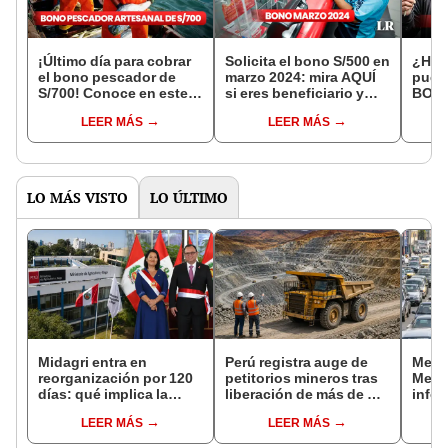
¡Último día para cobrar
Solicita el bono S/500 en
¿Has
el bono pescador de
marzo 2024: mira AQUÍ
puede
S/700! Conoce en este
si eres beneficiario y
BONO
LINK si eres beneficiario
cuáles son los
S/50
LEER MÁS
LEER MÁS
del subsidio
requisitos
LO MÁS VISTO
LO ÚLTIMO
Midagri entra en
Perú registra auge de
Metro
reorganización por 120
petitorios mineros tras
Metro
días: qué implica la
liberación de más de mil
infor
medida y qué cambios
concesiones para
del t
LEER MÁS
LEER MÁS
podrían venir
explorar cobre y oro
afect