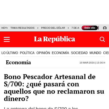
HOY
TINKA RESULTADOS
PRECIO DEL DÓLAR
7 DE AGOSTO
OLLANTA H
LO ÚLTIMO
POLÍTICA
OPINIÓN
ECONOMÍA
SOCIEDAD
MUNDO
CIE
Economía
10 Mar 2024 | 13:36 h
Bono Pescador Artesanal de
S/700: ¿qué pasará con
aquellos que no reclamaron su
dinero?