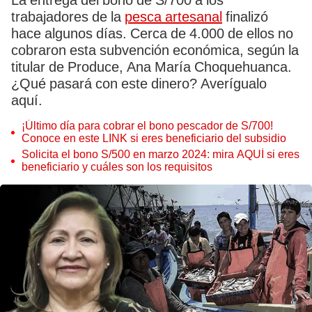
La entrega del bono de S/700 a los
trabajadores de la
pesca artesanal
finalizó
hace algunos días. Cerca de 4.000 de ellos no
cobraron esta subvención económica, según la
titular de Produce, Ana María Choquehuanca.
¿Qué pasará con este dinero? Averígualo
aquí.
¡Último día para cobrar el bono pescador de S/700!
Conoce en este LINK si eres beneficiario del subsidio
Solicita el bono S/500 en marzo 2024: mira AQUÍ si eres
beneficiario y cuáles son los requisitos