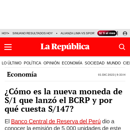
HOY
SINUANO RESULTADOS HOY
ALIANZA LIMA VS SPORT BOYS
JORGE MES
LO ÚLTIMO
POLÍTICA
OPINIÓN
ECONOMÍA
SOCIEDAD
MUNDO
CIE
Economía
01 Dic 2023 | 9:33 h
¿Cómo es la nueva moneda de
S/1 que lanzó el BCRP y por
qué cuesta S/147?
El
Banco Central de Reserva del Perú
dio a
conocer la emisión de 5.000 unidades de este