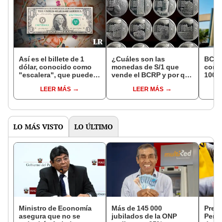
Así es el billete de 1
¿Cuáles son las
BCRP
dólar, conocido como
monedas de S/1 que
conm
"escalera", que puedes
vende el BCRP y por qué
100 a
vender por más de
cuestan hasta S/147?
de Of
LEER MÁS
LEER MÁS
S/19.000
LO MÁS VISTO
LO ÚLTIMO
Ministro de Economía
Más de 145 000
Preci
asegura que no se
jubilados de la ONP
Perú: