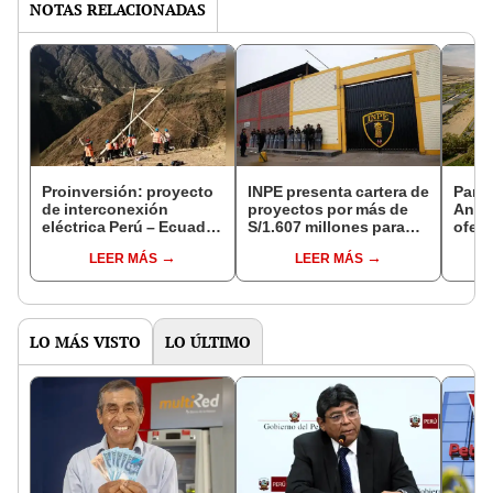
NOTAS RELACIONADAS
Proinversión: proyecto
INPE presenta cartera de
Parqu
de interconexión
proyectos por más de
Ancón
eléctrica Perú – Ecuador
S/1.607 millones para
ofert
se adjudicará el 31 de
fortalecer seguridad
LEER MÁS
LEER MÁS
julio
penitenciaria
LO MÁS VISTO
LO ÚLTIMO