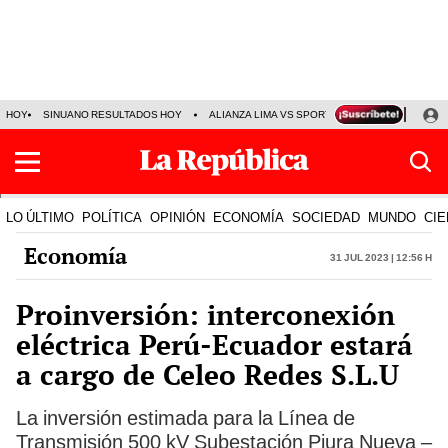
HOY
SINUANO RESULTADOS HOY
ALIANZA LIMA VS SPORT BOYS
JORGE MES
LO ÚLTIMO
POLÍTICA
OPINIÓN
ECONOMÍA
SOCIEDAD
MUNDO
CIE
Economía
31 Jul 2023 | 12:56 h
Proinversión: interconexión
eléctrica Perú-Ecuador estará
a cargo de Celeo Redes S.L.U
La inversión estimada para la Línea de
Transmisión 500 kV Subestación Piura Nueva –