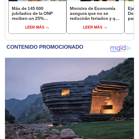
Más de 145 000
Ministro de Economía
Ejecu
jubilados de la ONP
asegura que no se
Decr
reciben un 25%
reducirán feriados y que
para 
adicional en su pensión
sueldo mínimo se
finan
LEER MÁS
LEER MÁS
en agosto
aumentará en dos
anun
etapas
Adri