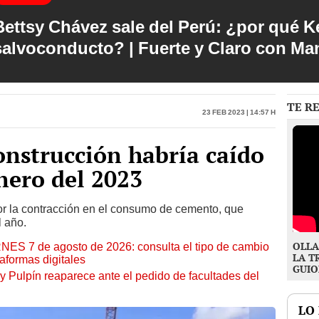
Bettsy Chávez sale del Perú: ¿por qué Ke
salvoconducto? | Fuerte y Claro con M
TE R
23 Feb 2023 | 14:57 h
onstrucción habría caído
nero del 2023
or la contracción en el consumo de cemento, que
l año.
OLLA
RNES 7 de agosto de 2026: consulta el tipo de cambio
LA T
aformas digitales
GUIO
y Pulpín reaparece ante el pedido de facultades del
LO