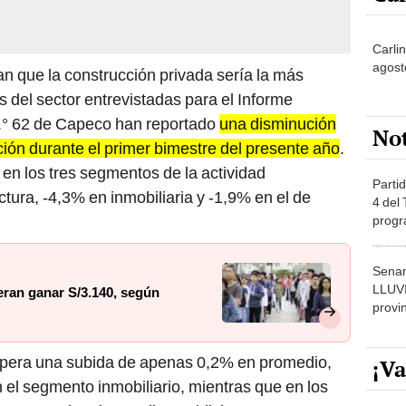
Carlin
agost
can que la construcción privada sería la más
 del sector entrevistadas para el Informe
.° 62 de Capeco han reportado
una disminución
No
ión durante el primer bimestre del presente año
.
 en los tres segmentos de la actividad
Partid
ctura, -4,3% en inmobiliaria y -1,9% en el de
4 del
progr
dónde
Senam
LLUV
ran ganar S/3.140, según
provi
spera una subida de apenas 0,2% en promedio,
¡Va
el segmento inmobiliario, mientras que en los