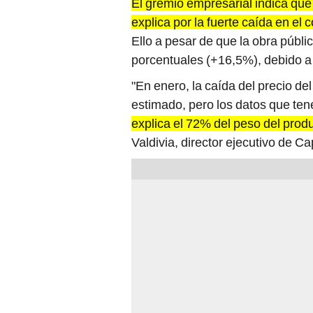
El gremio empresarial indica que
explica por la fuerte caída en e
Ello a pesar de que la obra públ
porcentuales (+16,5%), debido a
"En enero, la caída del precio de
estimado, pero los datos que te
explica el 72% del peso del produ
Valdivia, director ejecutivo de C