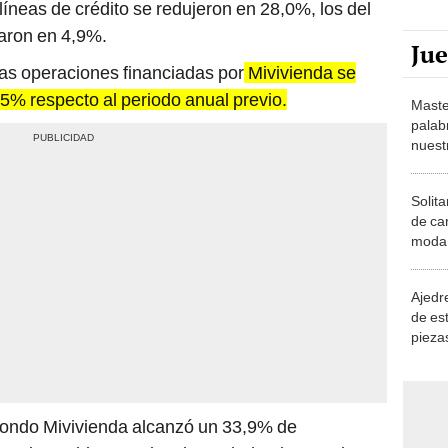
 líneas de crédito se redujeron en 28,0%, los del
aron en 4,9%.
Ju
las operaciones financiadas por
Mivivienda se
5% respecto al periodo anual previo.
Maste
palab
nuest
Solita
de ca
moda.
demue
Ajedre
de es
piezas
consi
Fondo Mivivienda alcanzó un 33,9% de