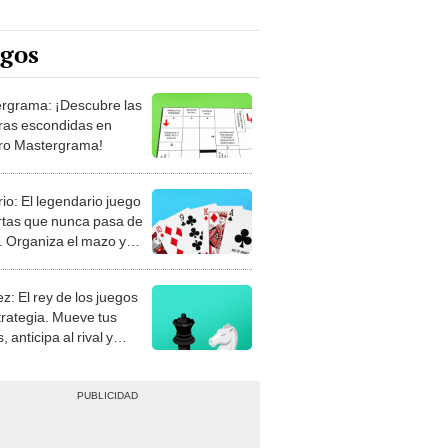
egos
rgrama: ¡Descubre las
ras escondidas en
ro Mastergrama!
rio: El legendario juego
rtas que nunca pasa de
 Organiza el mazo y
stra tu habilidad.
z: El rey de los juegos
trategia. Mueve tus
, anticipa al rival y
gue el jaque mate.