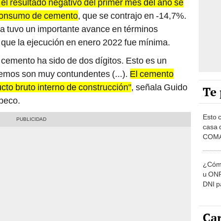
 el resultado negativo del primer mes del año se
l consumo de cemento
, que se contrajo en -14,7%.
ica tuvo un importante avance en términos
 que la ejecución en enero 2022 fue mínima.
l cemento ha sido de dos dígitos. Esto es un
nemos son muy contundentes (...).
El cemento
cto bruto interno de construcción"
, señala Guido
Te 
apeco.
Esto 
casa 
COMA
otros 
NOR
¿Cómo
u ONP
DNI p
pensi
Car