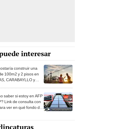
puede interesar
costaría construir una
de 100m2 y 2 pisos en
S, CARABAYLLO y
distritos de LIMA
TE
 saber si estoy en AFP
? Link de consulta con
ara ver en qué fondo de
ones estás
lincaturas