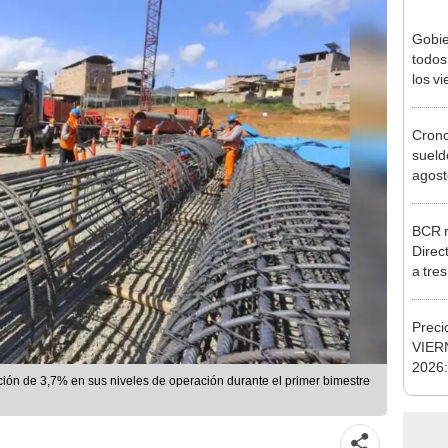
Gobie
todos
los v
julio
Cron
sueld
agost
Nació
depós
BCR r
Direc
a tre
Ejecu
Preci
VIERN
2026:
ión de 3,7% en sus niveles de operación durante el primer bimestre
cambi
cambi
digita