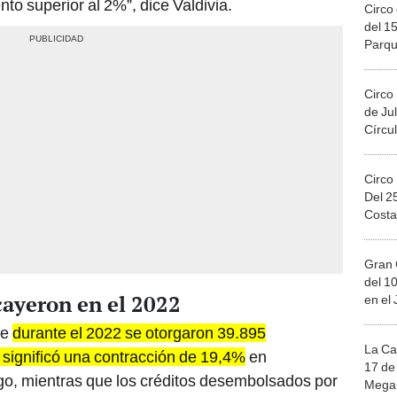
to superior al 2%”, dice Valdivia.
Circo 
del 15
Parqu
Migue
Circo
de Jul
Círcul
Circo
Del 2
Costa
Gran 
del 10
cayeron en el 2022
en el
ue
durante el 2022 se otorgaron 39.895
La Ca
e significó una contracción de 19,4%
en
17 de 
o, mientras que los créditos desembolsados por
Mega 