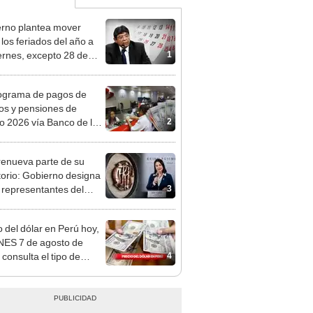
rno plantea mover
 los feriados del año a
1
iernes, excepto 28 de
, Navidad y Año Nuevo
ograma de pagos de
os y pensiones de
2
o 2026 vía Banco de la
n: conoce las fechas de
ito
enueva parte de su
torio: Gobierno designa
3
s representantes del
tivo
o del dólar en Perú hoy,
ES 7 de agosto de
4
 consulta el tipo de
o en bancos, casas de
o y plataformas
les