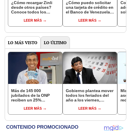
¿Cómo recargar Zinli
¿Cómo puedo solicitar
Cons
desde otros países?
una tarjeta de crédito en
adeu
Conoce todos los
el Banco de Venezuela?
solic
métodos que existen
Paso a paso
pedi
LEER MÁS
LEER MÁS
prés
LO MÁS VISTO
LO ÚLTIMO
Más de 145 000
Gobierno plantea mover
Mini
jubilados de la ONP
todos los feriados del
aseg
reciben un 25%
año a los viernes,
reduc
adicional en su pensión
excepto 28 de julio,
suel
LEER MÁS
LEER MÁS
en agosto
Navidad y Año Nuevo
aume
etap