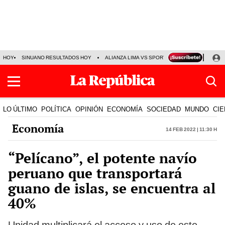
HOY
SINUANO RESULTADOS HOY
ALIANZA LIMA VS SPORT BOYS
JORGE MES
LO ÚLTIMO
POLÍTICA
OPINIÓN
ECONOMÍA
SOCIEDAD
MUNDO
CIE
Economía
14 Feb 2022 | 11:30 h
“Pelícano”, el potente navío
peruano que transportará
guano de islas, se encuentra al
40%