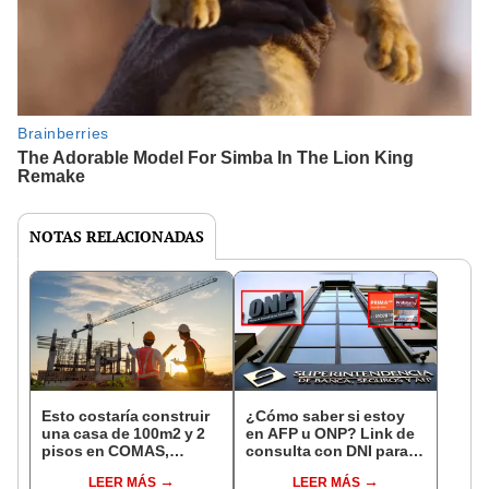
NOTAS RELACIONADAS
Esto costaría construir
¿Cómo saber si estoy
una casa de 100m2 y 2
en AFP u ONP? Link de
pisos en COMAS,
consulta con DNI para
CARABAYLLO y otros
ver en qué fondo de
LEER MÁS
LEER MÁS
distritos de LIMA
pensiones estás