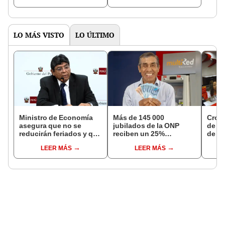
NORTE
LO MÁS VISTO
LO ÚLTIMO
Ministro de Economía
Más de 145 000
Cron
asegura que no se
jubilados de la ONP
de s
reducirán feriados y que
reciben un 25%
de ag
sueldo mínimo se
adicional en su pensión
Banco
LEER MÁS
LEER MÁS
aumentará en dos
en agosto
conoc
etapas
depó