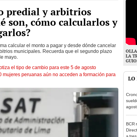
 predial y arbitrios
é son, cómo calcularlos y
garlos?
rma calcular el monto a pagar y desde dónde cancelar
OLLA
rbitrios municipales. Recuerda que el segundo plazo
LA T
 de mayo.
GUIO
otiza el tipo de cambio para este 5 de agosto
10 mujeres peruanas aún no acceden a formación para
LO
Cron
sueld
agost
Nació
depós
BCR r
Direc
a tre