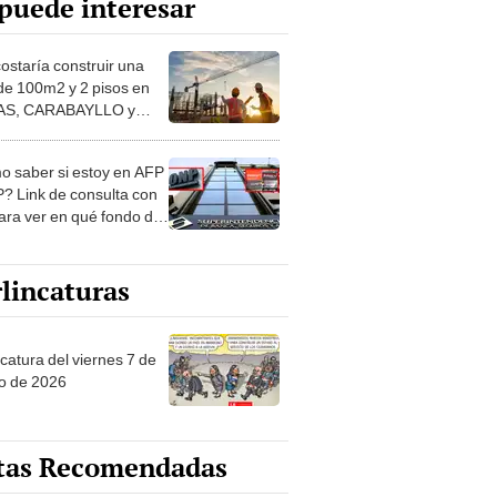
puede interesar
costaría construir una
de 100m2 y 2 pisos en
S, CARABAYLLO y
distritos de LIMA
TE
 saber si estoy en AFP
? Link de consulta con
ara ver en qué fondo de
ones estás
lincaturas
catura del viernes 7 de
o de 2026
tas Recomendadas