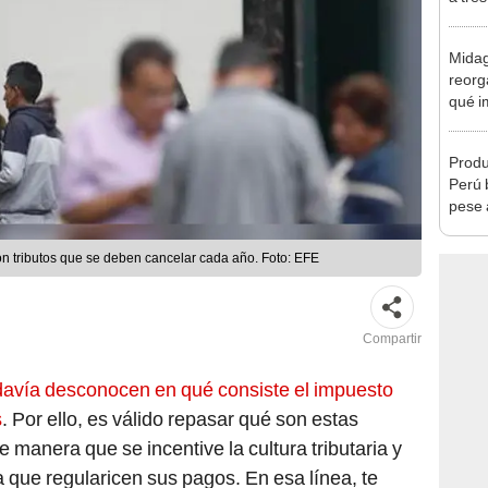
Ejecu
Midag
reorg
qué i
cambi
Produ
Perú 
pese 
impuesto predial y arbitrios municipales son tributos que se deben cancelar cada año. Foto: EFE
Compartir
avía desconocen en qué consiste el impuesto
s
. Por ello, es válido repasar qué son estas
e manera que se incentive la cultura tributaria y
 que regularicen sus pagos. En esa línea, te