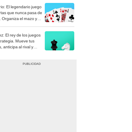
rio: El legendario juego
rtas que nunca pasa de
 Organiza el mazo y
stra tu habilidad.
z: El rey de los juegos
trategia. Mueve tus
, anticipa al rival y
gue el jaque mate.