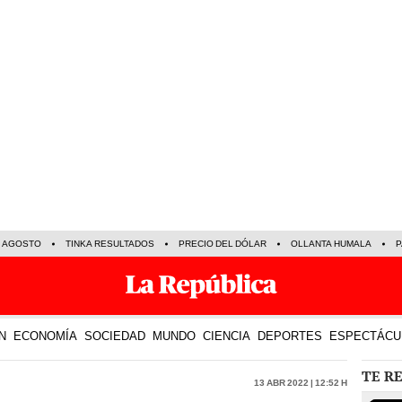
E AGOSTO
TINKA RESULTADOS
PRECIO DEL DÓLAR
OLLANTA HUMALA
P
N
ECONOMÍA
SOCIEDAD
MUNDO
CIENCIA
DEPORTES
ESPECTÁCU
TE R
13 Abr 2022 | 12:52 h