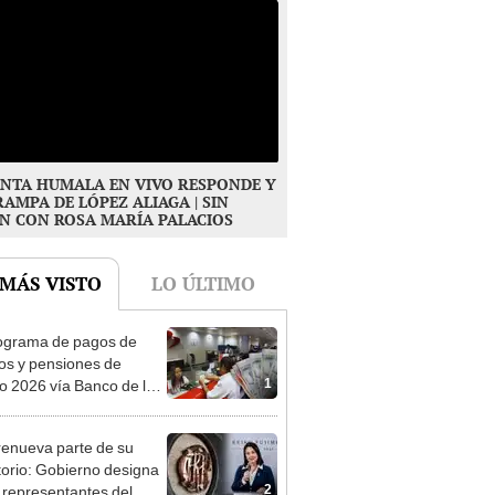
NTA HUMALA EN VIVO RESPONDE Y
RAMPA DE LÓPEZ ALIAGA | SIN
N CON ROSA MARÍA PALACIOS
 MÁS VISTO
LO ÚLTIMO
ograma de pagos de
os y pensiones de
1
o 2026 vía Banco de la
n: conoce las fechas de
ito
enueva parte de su
torio: Gobierno designa
2
s representantes del