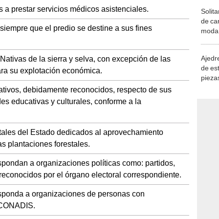
 a prestar servicios médicos asistenciales.
Solita
de ca
iempre que el predio se destine a sus fines
moda.
demue
Ajedre
ivas de la sierra y selva, con excepción de las
de es
ara su explotación económica.
piezas
consi
ativos, debidamente reconocidos, respecto de sus
es educativas y culturales, conforme a la
tales del Estado dedicados al aprovechamiento
las plantaciones forestales.
espondan a organizaciones políticas como: partidos,
 reconocidos por el órgano electoral correspondiente.
responda a organizaciones de personas con
l CONADIS.