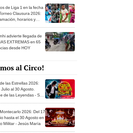
os de Liga 1 en la fecha
 Torneo Clausura 2026:
amación, horarios y
 ver
hi advierte llegada de
IAS EXTREMAS en 65
ncias desde HOY
mos al Circo!
de las Estrellas 2026:
 Julio al 30 Agosto.
e de las Leyendas - San
l
 Montecarlo 2026: Del 17
io hasta el 30 Agosto en
o Militar - Jesús María