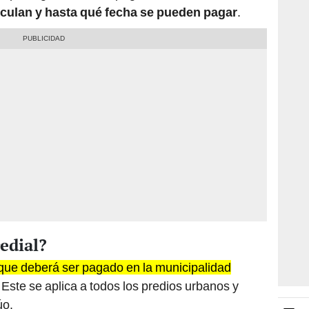
culan y hasta qué fecha se pueden pagar
.
edial?
o que deberá ser pagado en la municipalidad
. Este se aplica a todos los predios urbanos y
úo.