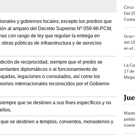
Circo
Del 2
Costa
gionales y gobiernos locales; excepto los predios que
sión al amparo del Decreto Supremo Nº 059-96-PCM,
as con rango de ley que regulan la entrega en
Gran 
del 10
 obras públicas de infraestructura y de servicios
en el
dición de reciprocidad, siempre que el predio se
La Ca
sentantes diplomáticos o al funcionamiento de
17 de 
ajadas, legaciones o consulados, así como los
Mega 
nismos internacionales reconocidos por el Gobierno
Ju
iempre que se destinen a sus fines específicos y no
ellos.
Maste
palab
 que se destinen a templos, conventos, monasterios y
nuest