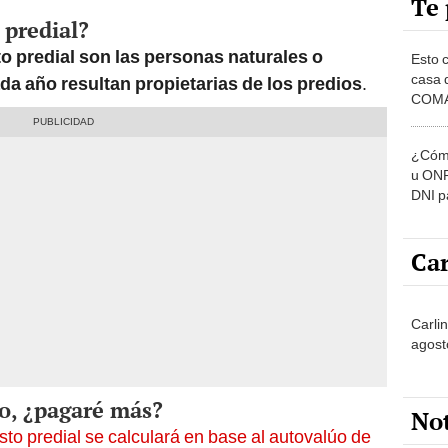
Te 
 predial?
o predial son las personas naturales o
Esto 
casa 
ada año resultan propietarias de los predios
.
COMA
otros 
NOR
¿Cómo
u ONP
DNI p
pensi
Car
Carlin
agost
io, ¿pagaré más?
No
esto predial se calculará en base al autovalúo de