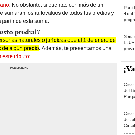
 año
. No obstante, si cuentas con más de un
Partid
se sumarán los autovalúos de todos tus predios y
4 del
progr
a partir de esta suma.
dónde
sto predial?
Senam
rsonas naturales o jurídicas que al 1 de enero de
LLUV
s de algún predio
. Además, te presentamos una
provi
 este tributo
:
¡Va
Circo 
del 15
Parqu
Migue
Circo
de Jul
Círcul