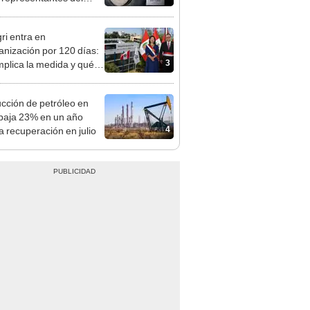
tivo
ri entra en
anización por 120 días:
3
mplica la medida y qué
os podrían venir
cción de petróleo en
baja 23% en un año
4
a recuperación en julio