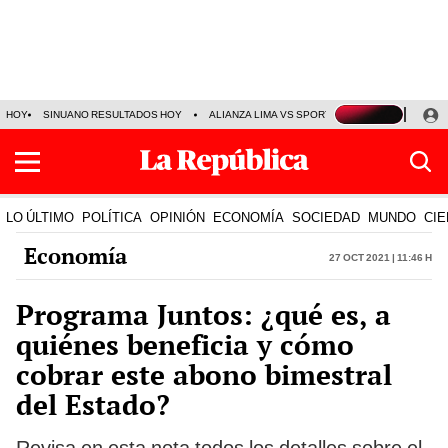
HOY
SINUANO RESULTADOS HOY
ALIANZA LIMA VS SPORT BOYS
JORGE MES
LO ÚLTIMO
POLÍTICA
OPINIÓN
ECONOMÍA
SOCIEDAD
MUNDO
CIE
Economía
27 Oct 2021 | 11:46 h
Programa Juntos: ¿qué es, a
quiénes beneficia y cómo
cobrar este abono bimestral
del Estado?