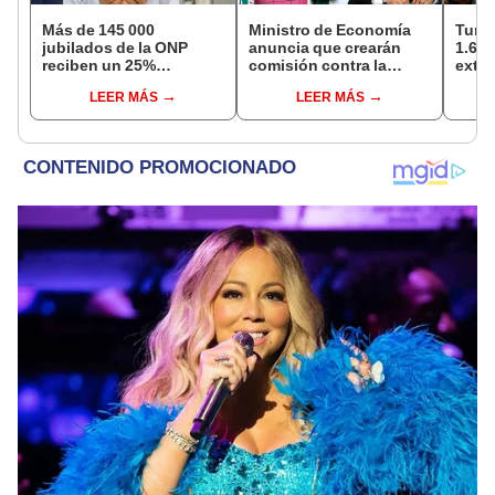
Más de 145 000
Ministro de Economía
Turis
jubilados de la ONP
anuncia que crearán
1.62 
reciben un 25%
comisión contra la
extra
adicional en su pensión
evasión tributaria
país 
LEER MÁS
LEER MÁS
en agosto
seme