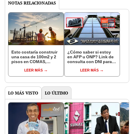
NOTAS RELACIONADAS
Esto costaría construir
¿Cómo saber si estoy
una casa de 100m2 y 2
en AFP u ONP? Link de
pisos en COMAS,
consulta con DNI para
CARABAYLLO y otros
ver en qué fondo de
LEER MÁS
LEER MÁS
distritos de LIMA
pensiones estás
NORTE
LO MÁS VISTO
LO ÚLTIMO