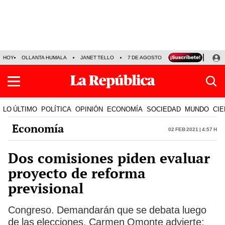
HOY
OLLANTA HUMALA
JANET TELLO
7 DE AGOSTO
TINKA RESULTADOS
LO ÚLTIMO
POLÍTICA
OPINIÓN
ECONOMÍA
SOCIEDAD
MUNDO
CIE
Economía
02 Feb 2021 | 4:57 h
Dos comisiones piden evaluar
proyecto de reforma
previsional
Congreso. Demandarán que se debata luego
de las elecciones. Carmen Omonte advierte: