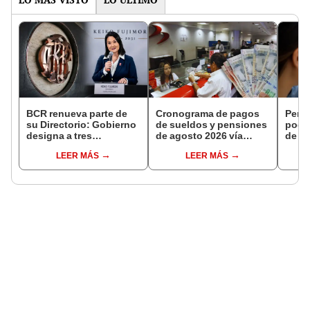
BCR renueva parte de
Cronograma de pagos
Perso
su Directorio: Gobierno
de sueldos y pensiones
podr
designa a tres
de agosto 2026 vía
de ha
representantes del
Banco de la Nación:
compr
LEER MÁS
LEER MÁS
Ejecutivo
conoce las fechas de
nuev
depósito