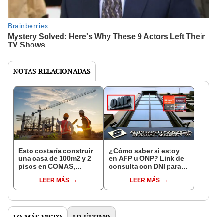
NOTAS RELACIONADAS
Esto costaría construir
¿Cómo saber si estoy
una casa de 100m2 y 2
en AFP u ONP? Link de
pisos en COMAS,
consulta con DNI para
CARABAYLLO y otros
ver en qué fondo de
LEER MÁS
LEER MÁS
distritos de LIMA
pensiones estás
NORTE
LO MÁS VISTO
LO ÚLTIMO