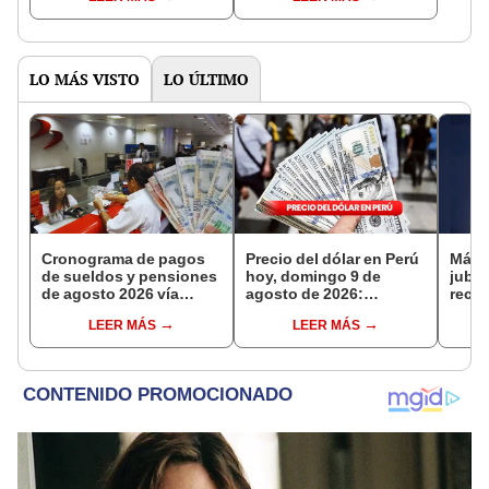
NORTE
LO MÁS VISTO
LO ÚLTIMO
Cronograma de pagos
Precio del dólar en Perú
Más 
de sueldos y pensiones
hoy, domingo 9 de
jubil
de agosto 2026 vía
agosto de 2026:
reci
Banco de la Nación:
consulta el tipo de
adici
LEER MÁS
LEER MÁS
conoce las fechas de
cambio en bancos,
en a
depósito
casas de cambio y
plataformas digitales