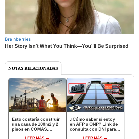
NOTAS RELACIONADAS
Esto costaría construir
¿Cómo saber si estoy
una casa de 100m2 y 2
en AFP u ONP? Link de
pisos en COMAS,
consulta con DNI para
CARABAYLLO y otros
ver en qué fondo de
LEER MÁS
LEER MÁS
distritos de LIMA
pensiones estás