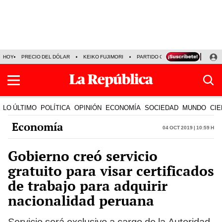
HOY
PRECIO DEL DÓLAR
KEIKO FUJIMORI
PARTIDO OBRAS
ARMONÍA 10
LO ÚLTIMO
POLÍTICA
OPINIÓN
ECONOMÍA
SOCIEDAD
MUNDO
CIE
Economía
04 Oct 2019 | 10:59 h
Gobierno creó servicio
gratuito para visar certificados
de trabajo para adquirir
nacionalidad peruana