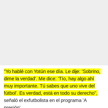
"Yo hablé con Yotún ese día. Le dije: 'Sobrino,
dime la verdad'. Me dice: 'Tío, hay algo ahí
muy importante. Tú sabes que uno vive del
fútbol'. Es verdad, está en todo su derecho",
señaló el exfutbolista en el programa 'A
presión'.