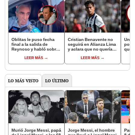
Oblitas le puso fecha
Cristian Benavente no
Unive
final a la salida de
seguirá en Alianza Lima
por e
Reynoso y habló sobre
y aclara que no quería
que a
el posible retorno de
un aumento para
del S
LEER MÁS
LEER MÁS
Gareca
renovar
LO MÁS VISTO
LO ÚLTIMO
Murió Jorge Messi, papá
Jorge Messi, el hombre
Parti