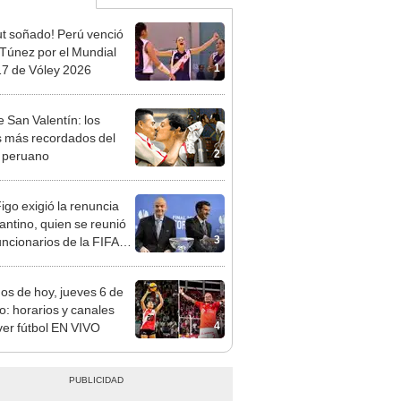
t soñado! Perú venció
 Túnez por el Mundial
1
7 de Vóley 2026
e San Valentín: los
 más recordados del
2
l peruano
Figo exigió la renuncia
fantino, quien se reunió
3
uncionarios de la FIFA
arruecos
dos de hoy, jueves 6 de
o: horarios y canales
4
ver fútbol EN VIVO