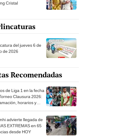
ng Cristal
lincaturas
ncatura del jueves 6 de
o de 2026
tas Recomendadas
os de Liga 1 en la fecha
 Torneo Clausura 2026:
amación, horarios y
 ver
hi advierte llegada de
IAS EXTREMAS en 65
ncias desde HOY