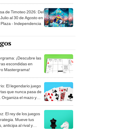
sa de Timoteo 2026: Del
Julio al 30 de Agosto en
Plaza - Independencia
egos
rgrama: ¡Descubre las
ras escondidas en
ro Mastergrama!
rio: El legendario juego
rtas que nunca pasa de
 Organiza el mazo y
stra tu habilidad.
z: El rey de los juegos
trategia. Mueve tus
, anticipa al rival y