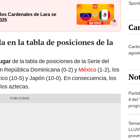
Sporti
los Cardenales de Lara se
2025
Car
en la tabla de posiciones de la
Carli
agost
ugar
de la tabla de posiciones de la Serie del
n República Dominicana (0-2) y
México
(1-2), los
No
co (10-5) y Japón (10-0). En consecuencia, los
 los aztecas.
Partid
4 del
progr
dónde
Senam
LLUV
provi