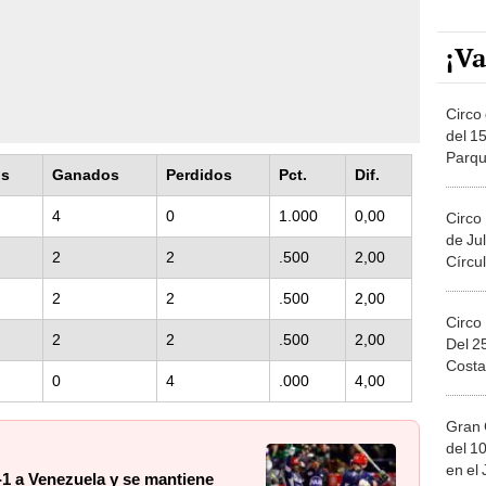
¡Va
Circo 
del 15
Parqu
os
Ganados
Perdidos
Pct.
Dif.
Migue
4
0
1.000
0,00
Circo
de Jul
2
2
.500
2,00
Círcul
2
2
.500
2,00
Circo
2
2
.500
2,00
Del 2
Costa
0
4
.000
4,00
Gran 
del 10
en el
-1 a Venezuela y se mantiene