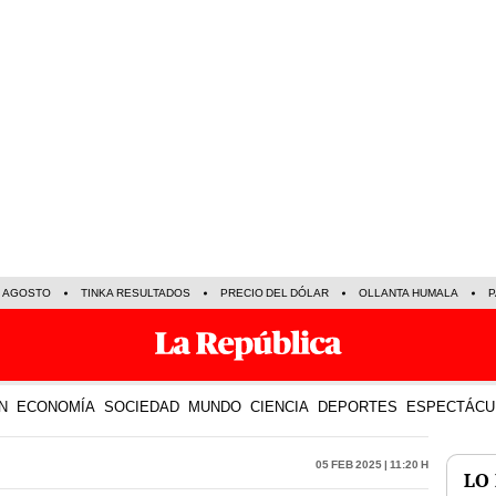
E AGOSTO
TINKA RESULTADOS
PRECIO DEL DÓLAR
OLLANTA HUMALA
P
N
ECONOMÍA
SOCIEDAD
MUNDO
CIENCIA
DEPORTES
ESPECTÁCU
05 Feb 2025 | 11:20 h
LO