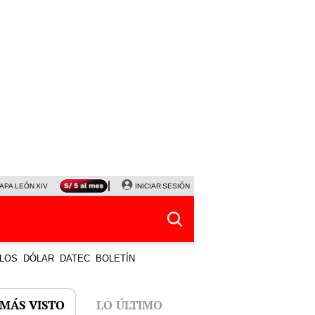
APA LEÓN XIV
NALDY SALDAÑA
INICIAR SESIÓN
LA BELLA LUZ
MAGALY MEDINA
HORÓS
LOS
DÓLAR
DATEC
BOLETÍN
 MÁS VISTO
LO ÚLTIMO