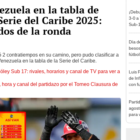
zuela en la tabla de
¡Debu
Serie del Caribe 2025:
3-0 a
Sub-1
dos de la ronda
Día d
besos
fútbo
 2 contratiempos en su camino, pero pudo clasificar a
Venezuela en la tabla de la Serie del Caribe.
óley Sub 17: rivales, horarios y canal de TV para ver a
Luis 
de In
ía, hora y canal del partidazo por el Torneo Clausura de
con f
en M
Parti
agost
para 