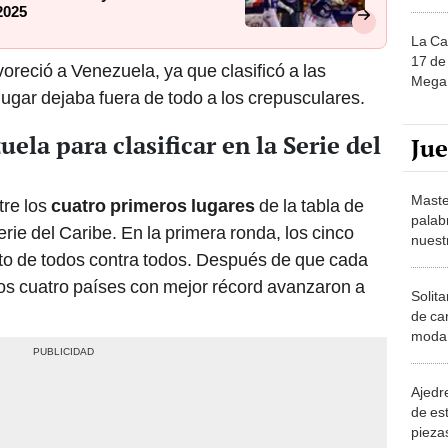
2025
La Ca
17 de 
voreció a Venezuela, ya que clasificó a las
Mega 
lugar dejaba fuera de todo a los crepusculares.
la para clasificar en la Serie del
Ju
Maste
tre los
cuatro primeros lugares
de la tabla de
palab
erie del Caribe. En la primera ronda, los cinco
nuest
to de todos contra todos. Después de que cada
los cuatro países con mejor récord avanzaron a
Solita
de ca
moda.
demue
Ajedre
de es
piezas