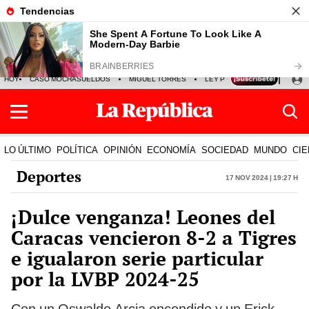
HOY
CASO MOCHASUELDOS
MIGUEL TORRES
LEY PULPÍN
PRECIO DEL
LO ÚLTIMO
POLÍTICA
OPINIÓN
ECONOMÍA
SOCIEDAD
MUNDO
CIE
Deportes
17 Nov 2024 | 19:27 h
¡Dulce venganza! Leones del
Caracas vencieron 8-2 a Tigres
e igualaron serie particular
por la LVBP 2024-25