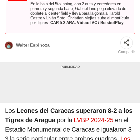
En la baja del 5to inning, con 2 outs y corredores en
primera y segunda base, Gabriel Lino pega elevado de
doblete al center field y lleva para la goma a Harold
Castro y Liván Soto. Christian Mejías sube al montículo
por Tigres.
CAR 5-2 ARA. Video: IVC / BeisbolPlay
Walter Espinoza
Compartir
Los
Leones del Caracas superaron 8-2 a los
Tigres de Aragua
por la
LVBP 2024-25
en el
Estadio Monumental de Caracas e igualaron 3-
3 la serie particular entre ambos cuadros.
Los