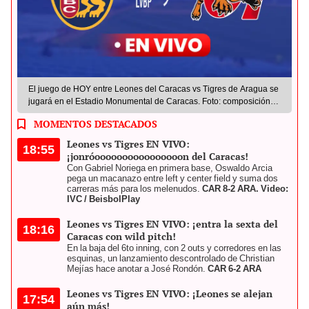
El juego de HOY entre Leones del Caracas vs Tigres de Aragua se
jugará en el Estadio Monumental de Caracas. Foto: composición
LR / El Diario
MOMENTOS DESTACADOS
Leones vs Tigres EN VIVO:
18:55
¡jonróoooooooooooooooon del Caracas!
Con Gabriel Noriega en primera base, Oswaldo Arcia
pega un macanazo entre left y center field y suma dos
carreras más para los melenudos.
CAR 8-2 ARA. Video:
IVC / BeisbolPlay
Leones vs Tigres EN VIVO: ¡entra la sexta del
18:16
Caracas con wild pitch!
En la baja del 6to inning, con 2 outs y corredores en las
esquinas, un lanzamiento descontrolado de Christian
Mejías hace anotar a José Rondón.
CAR 6-2 ARA
Leones vs Tigres EN VIVO: ¡Leones se alejan
17:54
aún más!