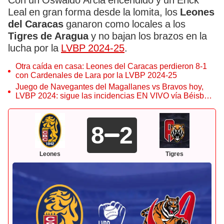
Con un Oswaldo Arcia encendido y un Erick
Leal en gran forma desde la lomita, los
Leones
del Caracas
ganaron como locales a los
Tigres de Aragua
y no bajan los brazos en la
lucha
por la
LVBP 2024-25
.
Otra caída en casa: Leones del Caracas perdieron 8-1
con Cardenales de Lara por la LVBP 2024-25
Juego de Navegantes del Magallanes vs Bravos hoy,
LVBP 2024: sigue las incidencias EN VIVO vía Béisbol
Play
8
2
Leones
Tigres